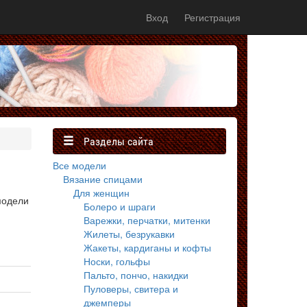
Вход
Регистрация
Разделы сайта
Все модели
Вязание спицами
Для женщин
модели
Болеро и шраги
Варежки, перчатки, митенки
Жилеты, безрукавки
Жакеты, кардиганы и кофты
Носки, гольфы
Пальто, пончо, накидки
Пуловеры, свитера и
джемперы