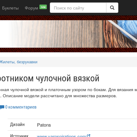
Буклеты
Форум
new
Жилеты, безрукавки
ротником чулочной вязкой
нная чулочной вязкой и платочным узором по бокам. Для вязания 
. Описание модели рассчитано для множества размеров.
0 комментариев
Patons
Дизайн
www.yarnspirations.com
Источник