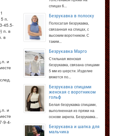
спицах 6...
 1
Безрукавка в полоску
5 п.
Полосатая безрукавка,
3-45.5-
связанная на спицах, с
) п. в
высоким воротником. С
. в
таким...
Безрукавка Марго
Стильная женская
.п. и
безрукавка, связана спицами
вместе
5 мм из шерсти. Изделие
вяжется по...
ослед.
ь
Безрукавка спицами
женская с воротником
гольф
Белая безрукавка спицами,
.п. и
выполненная из пряжи на
вместе
основе акрила. Безрукавка...
7-9-4-
Безрукавка и шапка для
мальчика