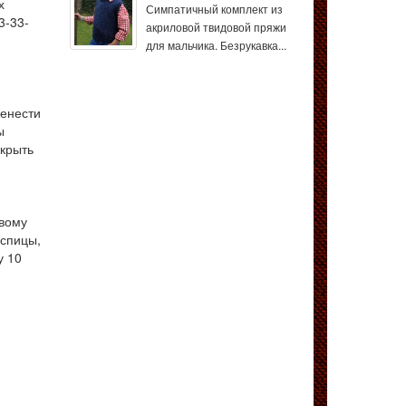
х
Симпатичный комплект из
3-33-
акриловой твидовой пряжи
для мальчика. Безрукавка...
ренести
ы
акрыть
авому
 спицы,
у 10