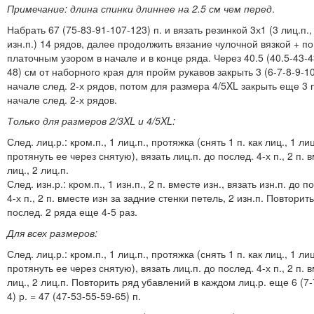
Примечание: длина спинки длиннее на 2.5 см чем перед
.
Набрать 67 (75-83-91-107-123) п. и вязать резинкой 3х1 (3 лиц.п.,
изн.п.) 14 рядов, далее продолжить вязание чулочной вязкой + по 
платочным узором в начале и в конце ряда. Через 40.5 (40.5-43-4
48) см от наборного края для пройм рукавов закрыть 3 (6-7-8-9-10
начале след. 2-х рядов, потом для размера 4/5XL закрыть еще 3 п
начале след. 2-х рядов.
Только для размеров 2/3XL и 4/5XL:
След. лиц.р.: кром.п., 1 лиц.п., протяжка (снять 1 п. как лиц., 1 лиц
протянуть ее через снятую), вязать лиц.п. до послед. 4-х п., 2 п. 
лиц., 2 лиц.п.
След. изн.р.: кром.п., 1 изн.п., 2 п. вместе изн., вязать изн.п. до п
4-х п., 2 п. вместе изн за задние стенки петель, 2 изн.п. Повторит
послед. 2 ряда еще 4-5 раз.
Для всех размеров:
След. лиц.р.: кром.п., 1 лиц.п., протяжка (снять 1 п. как лиц., 1 лиц
протянуть ее через снятую), вязать лиц.п. до послед. 4-х п., 2 п. 
лиц., 2 лиц.п. Повторить ряд убавлений в каждом лиц.р. еще 6 (7-
4) р. = 47 (47-53-55-59-65) п.