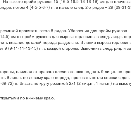
На высоте пройм рукавов 15 (16.5-16.5-18-18-19) см для плечевы
 рядов, потом 4 (4-5-5-6-7) п. в начале след. 2-х рядов = 29 (29-31-3
о резинкой провязать всего 8 рядов. Убавления для пройм рукавов
-14.5) см от пройм рукавов для выреза горловины в след. лиц.р. пе
кончить вязание деталей переда раздельно. В линии выреза горловин
ет 9 (9-11-11-13-15) п. с каждой стороны. Выполнить след. ряд, и з
тороны, начиная от правого плечевого шва поднять 9 лиц.п. по пр
ять 9 лиц.п. по левому краю переда, провязать петли спинки с доп.
69-72) п. Вязать по кругу резинкой 2х1 (2 лиц.п., 1 изн.п.) на высот
открытыми по нижнему краю.