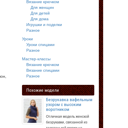
Вязание крючком
Для женщин
Для детей
Для дома
Игрушки и поделки
Разное
Уроки
Уроки спицами
Разное
Мастер-классы
Вязание крючком
Вязание спицами
Разное
лон,
м
Похожие модели
Безрукавка вафельным
узором с высоким
воротником
Отличная модель женской
безрукавки, связанной из
толстенькой пряжи на