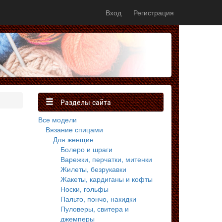
Вход
Регистрация
Разделы сайта
Все модели
Вязание спицами
Для женщин
Болеро и шраги
Варежки, перчатки, митенки
Жилеты, безрукавки
Жакеты, кардиганы и кофты
Носки, гольфы
Пальто, пончо, накидки
Пуловеры, свитера и
джемперы