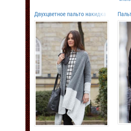
Двухцветное пальто накидка
Паль