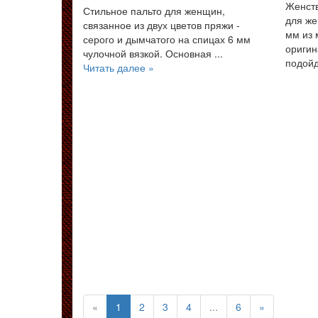
Женств
Стильное пальто для женщин,
для же
связанное из двух цветов пряжи -
мм из 
серого и дымчатого на спицах 6 мм
оригин
чулочной вязкой. Основная ...
подойд
Читать далее »
(текущая)
«
1
2
3
4
...
6
»