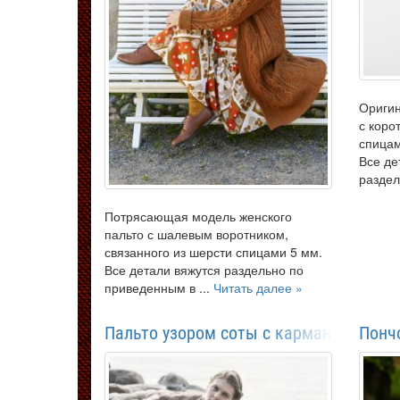
Оригин
с коро
спицам
Все де
раздел
Потрясающая модель женского
пальто с шалевым воротником,
связанного из шерсти спицами 5 мм.
Все детали вяжутся раздельно по
приведенным в ...
Читать далее »
Пальто узором соты с карманами
Понч