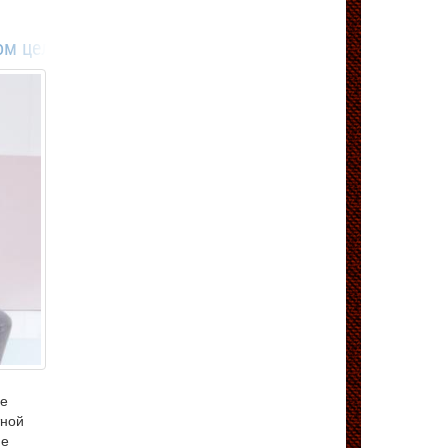
ом цельновязаное
ое
тной
ие