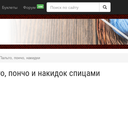
Буклеты
Форум
new
Пальто, пончо, накидки
о, пончо и накидок спицами