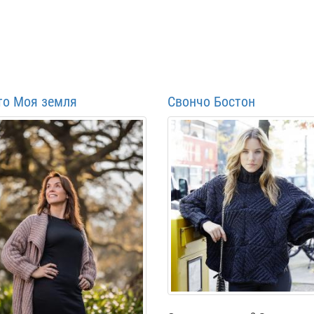
то Моя земля
Свончо Бостон