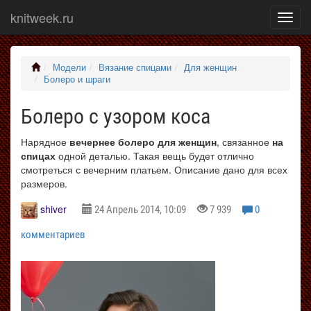
knitweek.ru
Показ
меню
Модели
Вязание спицами
Для женщин
Болеро и шраги
Болеро с узором коса
Нарядное
вечернее болеро для женщин
, связанное
на
спицах
одной деталью. Такая вещь будет отлично
смотреться с вечерним платьем. Описание дано для всех
размеров.
shiver
24 Апрель 2014, 10:09
7 939
0
комментариев