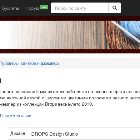
Буклеты
Форум
new
Пуловеры, свитера и джемперы
а
анного на спицах 5 мм из смесовой пряжи на основе шерсти альпак
ика чулочной вязкой с широкими цветными полосками разного цвет
емпер из коллекции Drops весна/лето 2019.
1 комментарий
DROPS Design Studio
Дизайн