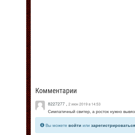
Комментарии
8227277
,
2 июн 2019 в 14:53
Симпатичный свитер, а росток нужно вывя
Вы можете
войти
или
зарегистрироватьс