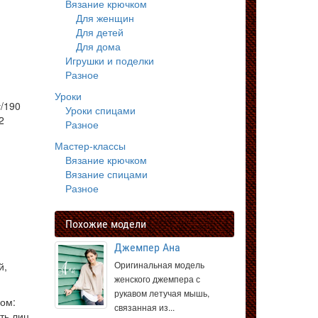
Вязание крючком
Для женщин
Для детей
Для дома
Игрушки и поделки
Разное
Уроки
/190
Уроки спицами
2
Разное
Мастер-классы
Вязание крючком
Вязание спицами
Разное
Похожие модели
Джемпер Ана
Оригинальная модель
й,
женского джемпера с
рукавом летучая мышь,
зом:
связанная из...
ть лиц.