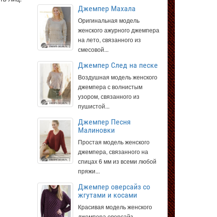
Джемпер Махала
Оригинальная модель
женского ажурного джемпера
на лето, связанного из
смесовой...
Джемпер След на песке
Воздушная модель женского
джемпера с волнистым
узором, связанного из
пушистой...
Джемпер Песня
Малиновки
Простая модель женского
джемпера, связанного на
спицах 6 мм из всеми любой
пряжи...
Джемпер оверсайз со
жгутами и косами
Красивая модель женского
джемпера оверсайз,