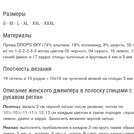
Размеры
S - M - L - XL - XXL - XXXL
Материалы
Пряжа DROPS SKY (74% альпака, 18% полиамид, 8% шерсть, 50 г
м) по 1-2-2-2-3-3 мотка цветов 05 черного, 04 серого, 16 лимон, 1
синий джинс и 17 карри; спицы чулочные и круговые 4 мм и 5 мм
Плотность вязания
19 петель и 15 рядов = 10х10 см чулочной вязкой на спицах 5 мм
Описание женского джемпера в полоску спицами с
рукавом реглан
Полосы
: вязать 3 см черной нитью после резинки, потом по
10½-10½-11-11½-12-13 см каждым цветом в таком порядке: серы
лимон, джинс и карри. Закончить вязание черной нитью.
Реглан
: выполнять прибавления в каждом 2-ом кругу таким обра
накид, 2 лиц.п., маркер, 2 лиц.п., накид. В след. кругу накиды вяза