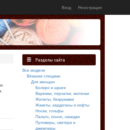
Вход
Регистрация
Разделы сайта
Все модели
Вязание спицами
Для женщин
и.
Болеро и шраги
а.
Варежки, перчатки, митенки
Жилеты, безрукавки
Жакеты, кардиганы и кофты
Носки, гольфы
Пальто, пончо, накидки
Пуловеры, свитера и
джемперы