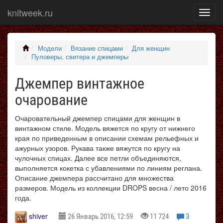
knitweek.ru
Показ
меню
Модели
Вязание спицами
Для женщин
Пуловеры, свитера и джемперы
Джемпер винтажное
очарование
Очаровательный джемпер спицами для женщин в
винтажном стиле. Модель вяжется по кругу от нижнего
края по приведенным в описании схемам рельефных и
ажурных узоров. Рукава также вяжутся по кругу на
чулочных спицах. Далее все петли объединяются,
выполняется кокетка с убавлениями по линиям реглана.
Описание джемпера рассчитано для множества
размеров. Модель из коллекции DROPS весна / лето 2016
года.
shiver
26 Январь 2016, 12:59
11 724
3