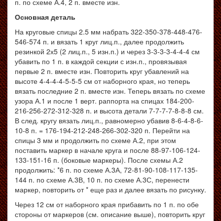
п. по схеме А.4, 2 п. вместе изн.
Основная деталь
На круговые спицы 2.5 мм набрать 322-350-378-448-476-
546-574 п. и вязать 1 круг лиц.п., далее продолжить
резинкой 2х5 (2 лиц.п., 5 изн.п.) и через 3-3-3-3-4-4-4 см
убавить по 1 п. в каждой секции с изн.п., провязывая
первые 2 п. вместе изн. Повторить круг убавлений на
высоте 4-4-4-4-5-5-5 см от наборного края, но теперь
вязать последние 2 п. вместе изн. Теперь вязать по схеме
узора А.1 и после 1 верт. раппорта на спицах 184-200-
216-256-272-312-328 п. и высота детали 7-7-7-7-8-8-8 см.
В след. кругу вязать лиц.п., равномерно убавив 8-6-4-8-6-
10-8 п. = 176-194-212-248-266-302-320 п. Перейти на
спицы 3 мм и продолжить по схеме А.2, при этом
поставить маркер в начале круга и после 88-97-106-124-
133-151-16 п. (боковые маркеры). После схемы А.2
продолжить: *6 п. по схеме А.3А, 72-81-90-108-117-135-
144 п. по схеме А.3В, 10 п. по схеме А.3С, перенести
маркер, повторить от * еще раз и далее вязать по рисунку.
Через 12 см от наборного края прибавить по 1 п. по обе
стороны от маркеров (см. описание выше), повторить круг