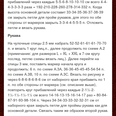
прибавлений через каждые 5-5-6-8-10-10-10 см всего 4-4-
4-3-3-3-3 раза = 192-210-228-260-278-314-332 п. Когда
высота основной детали составит 33-34-35-36-37-38-39
см закрыть петли для пройм рукавов, для этого по обе
стороны от маркеров закрыть 3-3-4-4-5-5-5 п. Отложить
петли и вязать рукава.
Рукава
На чулочные спицы 2.5 мм набрать 52-52-61-61-61-70-70
п. и вязать 1 круг лиц.п., далее продолжить по схеме А.2
(примечание: для размеров L + XL + XXL в 7-ом кругу
послед. петлю схемы вязать лиц.). Далее перейти на
спицы 3 мм, поставить маркер начала круга и
продолжить: 6 п. по схеме А.3А, 36-36-45-45-45-54-54 п.
по схеме А.3В, 10 п. по схеме А.3С. Вязать по рисунку и
через 6-8-6-8-6-8-6 см от наборного края прибавить по 1
п. по обе стороны от маркера (см. описание выше),
повторить круг прибавлений через каждые 2-1½-2-
1½-1½-1½-1½ см всего 14-16-13-15-16-14-17 раз = 80-84-
87-91-93-98-104 п. Через 34-34-33-33-32-32-31 см от
наборного края закрыть петли для проймы рукава как для
основной детали. Связать таким же образом второй рукав.