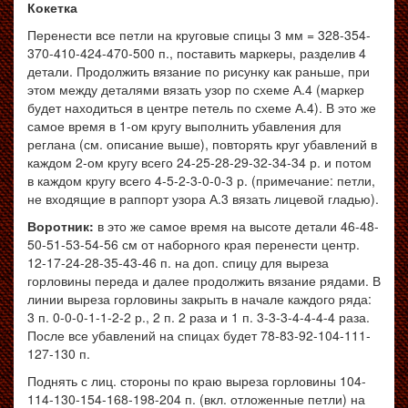
Кокетка
Перенести все петли на круговые спицы 3 мм = 328-354-
370-410-424-470-500 п., поставить маркеры, разделив 4
детали. Продолжить вязание по рисунку как раньше, при
этом между деталями вязать узор по схеме А.4 (маркер
будет находиться в центре петель по схеме А.4). В это же
самое время в 1-ом кругу выполнить убавления для
реглана (см. описание выше), повторять круг убавлений в
каждом 2-ом кругу всего 24-25-28-29-32-34-34 р. и потом
в каждом кругу всего 4-5-2-3-0-0-3 р. (примечание: петли,
не входящие в раппорт узора А.3 вязать лицевой гладью).
Воротник:
в это же самое время на высоте детали 46-48-
50-51-53-54-56 см от наборного края перенести центр.
12-17-24-28-35-43-46 п. на доп. спицу для выреза
горловины переда и далее продолжить вязание рядами. В
линии выреза горловины закрыть в начале каждого ряда:
3 п. 0-0-0-1-1-2-2 р., 2 п. 2 раза и 1 п. 3-3-3-4-4-4-4 раза.
После все убавлений на спицах будет 78-83-92-104-111-
127-130 п.
Поднять с лиц. стороны по краю выреза горловины 104-
114-130-154-168-198-204 п. (вкл. отложенные петли) на