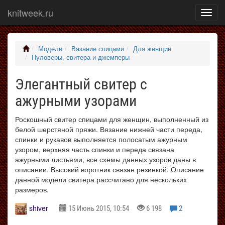
knitweek.ru
Показ
меню
Модели
Вязание спицами
Для женщин
Пуловеры, свитера и джемперы
Элегантный свитер с
ажурными узорами
Роскошный свитер спицами для женщин, выполненный из
белой шерстяной пряжи. Вязание нижней части переда,
спинки и рукавов выполняется полосатым ажурным
узором, верхняя часть спинки и переда связана
ажурными листьями, все схемы данных узоров даны в
описании. Высокий воротник связан резинкой. Описание
данной модели свитера рассчитано для нескольких
размеров.
shiver
15 Июнь 2015, 10:54
6 198
2