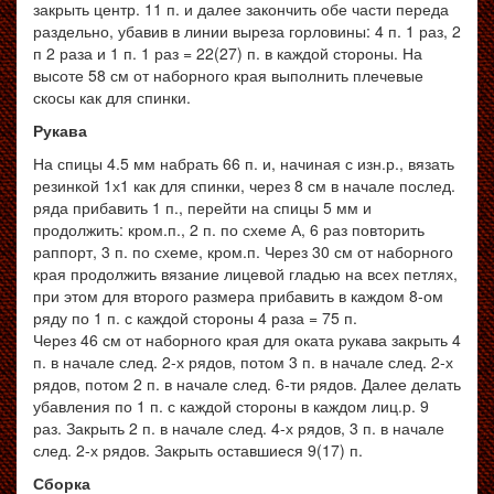
закрыть центр. 11 п. и далее закончить обе части переда
раздельно, убавив в линии выреза горловины: 4 п. 1 раз, 2
п 2 раза и 1 п. 1 раз = 22(27) п. в каждой стороны. На
высоте 58 см от наборного края выполнить плечевые
скосы как для спинки.
Рукава
На спицы 4.5 мм набрать 66 п. и, начиная с изн.р., вязать
резинкой 1х1 как для спинки, через 8 см в начале послед.
ряда прибавить 1 п., перейти на спицы 5 мм и
продолжить: кром.п., 2 п. по схеме А, 6 раз повторить
раппорт, 3 п. по схеме, кром.п. Через 30 см от наборного
края продолжить вязание лицевой гладью на всех петлях,
при этом для второго размера прибавить в каждом 8-ом
ряду по 1 п. с каждой стороны 4 раза = 75 п.
Через 46 см от наборного края для оката рукава закрыть 4
п. в начале след. 2-х рядов, потом 3 п. в начале след. 2-х
рядов, потом 2 п. в начале след. 6-ти рядов. Далее делать
убавления по 1 п. с каждой стороны в каждом лиц.р. 9
раз. Закрыть 2 п. в начале след. 4-х рядов, 3 п. в начале
след. 2-х рядов. Закрыть оставшиеся 9(17) п.
Сборка