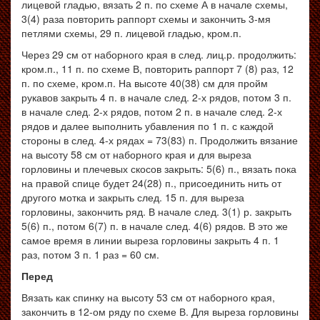
лицевой гладью, вязать 2 п. по схеме А в начале схемы,
3(4) раза повторить раппорт схемы и закончить 3-мя
петлями схемы, 29 п. лицевой гладью, кром.п.
Через 29 см от наборного края в след. лиц.р. продолжить:
кром.п., 11 п. по схеме В, повторить раппорт 7 (8) раз, 12
п. по схеме, кром.п. На высоте 40(38) см для пройм
рукавов закрыть 4 п. в начале след. 2-х рядов, потом 3 п.
в начале след. 2-х рядов, потом 2 п. в начале след. 2-х
рядов и далее выполнить убавления по 1 п. с каждой
стороны в след. 4-х рядах = 73(83) п. Продолжить вязание
на высоту 58 см от наборного края и для выреза
горловины и плечевых скосов закрыть: 5(6) п., вязать пока
на правой спице будет 24(28) п., присоединить нить от
другого мотка и закрыть след. 15 п. для выреза
горловины, закончить ряд. В начале след. 3(1) р. закрыть
5(6) п., потом 6(7) п. в начале след. 4(6) рядов. В это же
самое время в линии выреза горловины закрыть 4 п. 1
раз, потом 3 п. 1 раз = 60 см.
Перед
Вязать как спинку на высоту 53 см от наборного края,
закончить в 12-ом ряду по схеме В. Для выреза горловины