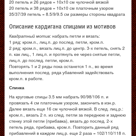
20 петель и 26 рядов = 10х10 см чулочной вязкой
20 петель и 38 рядов = 10х10 см платочным узором
35/37/39 петель = 8.5/9/9.5 см размеры стороны квадрата
Описание кардигана спицами из мотивов
Квадратный мотив:
набрать петли и вязать:
1 ряд: кром.п., лиц.п. до послед. петли, кром.п.
2 ряд: кром.п., вязать лиц.п. до центр. 3-х петель, снять 2
п. как лиц., 1 лиц.п. и протянуть ее через снятые петли,
лиц.п. до послед. петли, кром.п.
Повторять 1 и 2 ряды пока останется 1 п., во время
выполнения послед. ряда убавлений задействовать
кром.п. в работе.
Спинка
На круговые спицы 3.5 мм набрать 90/98/106 п. и
провязать 4 см платочным узором, закончить в изн.р.
Далее вязать еще 16 см чулочной вязкой. В след. лиц.р.:
кром.п., вязать 2 п. из след. петли за переднюю и заднюю
стенку этой петли (прибавка), вязать до послед. 2-х
петель ряда, прибавка, кром.п. Повторить данный ряд
прибавлений в каждом лиц.р. еще 2 раза = 102/110/118 п.