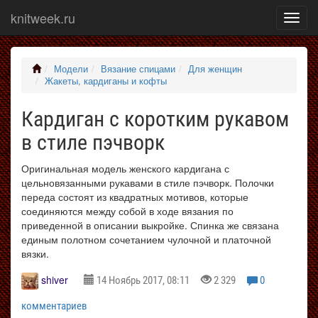
knitweek.ru
Показ
меню
Модели
Вязание спицами
Для женщин
Жакеты, кардиганы и кофты
Кардиган с коротким рукавом
в стиле пэчворк
Оригинальная модель женского кардигана с
цельновязанными рукавами в стиле пэчворк. Полочки
переда состоят из квадратных мотивов, которые
соединяются между собой в ходе вязания по
приведенной в описании выкройке. Спинка же связана
единым полотном сочетанием чулочной и платочной
вязки.
shiver
14 Ноябрь 2017, 08:11
2 329
0
комментариев