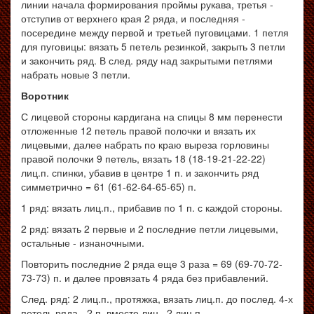
линии начала формирования проймы рукава, третья -
отступив от верхнего края 2 ряда, и последняя -
посередине между первой и третьей пуговицами. 1 петля
для пуговицы: вязать 5 петель резинкой, закрыть 3 петли
и закончить ряд. В след. ряду над закрытыми петлями
набрать новые 3 петли.
Воротник
С лицевой стороны кардигана на спицы 8 мм перенести
отложенные 12 петель правой полочки и вязать их
лицевыми, далее набрать по краю выреза горловины
правой полочки 9 петель, вязать 18 (18-19-21-22-22)
лиц.п. спинки, убавив в центре 1 п. и закончить ряд
симметрично = 61 (61-62-64-65-65) п.
1 ряд: вязать лиц.п., прибавив по 1 п. с каждой стороны.
2 ряд: вязать 2 первые и 2 последние петли лицевыми,
остальные - изнаночными.
Повторить последние 2 ряда еще 3 раза = 69 (69-70-72-
73-73) п. и далее провязать 4 ряда без прибавлений.
След. ряд: 2 лиц.п., протяжка, вязать лиц.п. до послед. 4-х
петель ряда - 2 п. вместе лиц., 2 лиц.п.