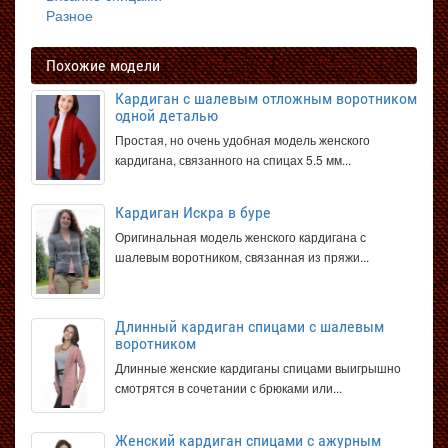
Разное
Похожие модели
Кардиган с шалевым отложным воротником
одной деталью
Простая, но очень удобная модель женского
кардигана, связанного на спицах 5.5 мм...
Кардиган Искра в буре
Оригинальная модель женского кардигана с
шалевым воротником, связанная из пряжи...
Длинный кардиган спицами с шалевым
воротником
Длинные женские кардиганы спицами выигрышно
смотрятся в сочетании с брюками или...
Женский кардиган спицами с ажурным