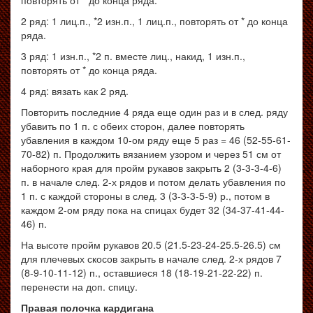
повторять от * до конца ряда.
2 ряд: 1 лиц.п., *2 изн.п., 1 лиц.п., повторять от * до конца
ряда.
3 ряд: 1 изн.п., *2 п. вместе лиц., накид, 1 изн.п.,
повторять от * до конца ряда.
4 ряд: вязать как 2 ряд.
Повторить последние 4 ряда еще один раз и в след. ряду
убавить по 1 п. с обеих сторон, далее повторять
убавления в каждом 10-ом ряду еще 5 раз = 46 (52-55-61-
70-82) п. Продолжить вязанием узором и через 51 см от
наборного края для пройм рукавов закрыть 2 (3-3-3-4-6)
п. в начале след. 2-х рядов и потом делать убавления по
1 п. с каждой стороны в след. 3 (3-3-3-5-9) р., потом в
каждом 2-ом ряду пока на спицах будет 32 (34-37-41-44-
46) п.
На высоте пройм рукавов 20.5 (21.5-23-24-25.5-26.5) см
для плечевых скосов закрыть в начале след. 2-х рядов 7
(8-9-10-11-12) п., оставшиеся 18 (18-19-21-22-22) п.
перенести на доп. спицу.
Правая полочка кардигана