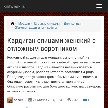
knitweek.ru
Показ
меню
Модели
Вязание спицами
Для женщин
Жакеты, кардиганы и кофты
Кардиган спицами женский с
отложным воротником
Роскошный кардиган для женщин, выполненный из
толстой фасонной пряжи фантазийной окраски на основе
акрила и шерсти. Кардиган вяжется незамысловатым
ажурным узором, раппорт которого составляет 4 ряда.
Перед изделия украшен тремя большими пуговицами, а
благодаря воротнику акцентируются шея и лицо.
Описание рассчитано для большого количества размеров,
включая большие.
shiver
27 Август 2014, 10:47
7 328
1