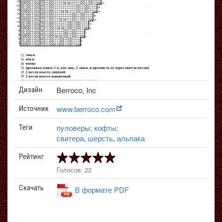
Berroco, Inc
Дизайн
www.berroco.com
Источник
пуловеры; кофты;
Теги
свитера
,
шерсть
,
альпака
Рейтинг
Голосов: 22
Скачать
В формате PDF