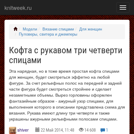
knitweek.ru
Показ
меню
Модели
Вязание спицами
Для женщин
Пуловеры, свитера и джемперы
Кофта с рукавом три четверти
спицами
Эта нарядная, но в тоже время простая кофта спицами
для женщин, будет смотреться эффетно на любой
фигуре. За счет рельефных полос на передней и задней
части фигура будет смотреться стройнее и сделает
незаметными объемы. Вырез горловины оформлен
фантазийным образом - ажурный узор спицами, для
выполнения которого в описании представлена схема для
вязания. Рукава имеют длину три четверти и также
украшены ажурными рельефными полосами спицами.
shiver
22 Май 2014, 11:48
14 608
1