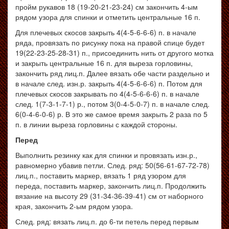
пройм рукавов 18 (19-20-21-23-24) см закончить 4-ым
рядом узора для спинки и отметить центральные 16 п.
Для плечевых скосов закрыть 4(4-5-6-6-6) п. в начале
ряда, провязать по рисунку пока на правой спице будет
19(22-23-25-28-31) п., присоединить нить от другого мотка
и закрыть центральные 16 п. для выреза горловины,
закончить ряд лиц.п. Далее вязать обе части раздельно и
в начале след. изн.р. закрыть 4(4-5-6-6-6) п. Потом для
плечевых скосов закрывать по 4(4-5-6-6-6) п. в начале
след. 1(7-3-1-7-1) р., потом 3(0-4-5-0-7) п. в начале след.
6(0-4-6-0-6) р. В это же самое время закрыть 2 раза по 5
п. в линии выреза горловины с каждой стороны.
Перед
Выполнить резинку как для спинки и провязать изн.р.,
равномерно убавив петли. След. ряд: 50(56-61-67-72-78)
лиц.п., поставить маркер, вязать 1 ряд узором для
переда, поставить маркер, закончить лиц.п. Продолжить
вязание на высоту 29 (31-34-36-39-41) см от наборного
края, закончить 2-ым рядом узора.
След. ряд: вязать лиц.п. до 6-ти петель перед первым