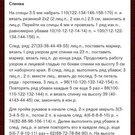
Спинка
На спицы 3.5 мм набрать 110(122-134-146-158-170) п. и
вязать резинкой 2х2 (2 лиц.п., 2 изн.п.) 2.5 см, закончить в
лиц.р. Перейти на спицы 4 мм и провязать 1 ряд изн.п.,
равномерно убавив 10(10-12-12-14-14) п. = 100(112-122-
134-144-156) п.
След. ряд: 27(33-38-44-49-55) лиц.п., поставить маркер,
вязать 1 ряд узором для спинки на 23 п., поставить
маркер, вязать лиц.п. до конца ряда. Продолжить работу
узором и лицевой гладью по бокам спинки на высоту 5 см
от наборного края. В след. лиц.р. выполнить ряд убавок: 3
лиц.п., 2 п. вместе лиц., вязать до послед. 5-ти петель
ряда - протяжка, 3 лиц.п. = 98(110-120-132-142-154) п.
Повторять ряд убавок каждые 5 см еще 5 раз = 88(100-
110-122-132-144) п. и вязать спинку на высоту 39 (40-
4143-44-45) см, закончить в изн.р.
Для пройм рукавов в начале след. 2-х рядов закрыть 3(3-
3-4-5-5) п., потом 2 п. в начале след. 4(6-8-8-8-10) р. =
74(82-88-98-106-114) п. Далее выполнить ряд убавок в
след. лиц.р. и затем повторять его в каждом лиц.р. еще
5(6-7-9-10-11) раз = 62(68-72-78-84-90) п. На высоте