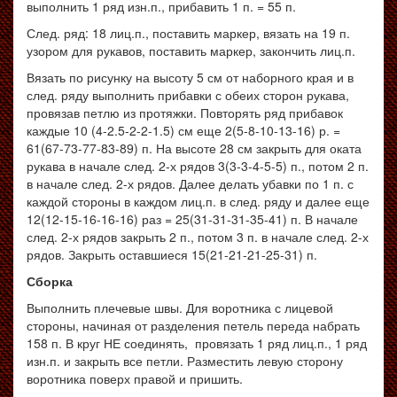
выполнить 1 ряд изн.п., прибавить 1 п. = 55 п.
След. ряд: 18 лиц.п., поставить маркер, вязать на 19 п.
узором для рукавов, поставить маркер, закончить лиц.п.
Вязать по рисунку на высоту 5 см от наборного края и в
след. ряду выполнить прибавки с обеих сторон рукава,
провязав петлю из протяжки. Повторять ряд прибавок
каждые 10 (4-2.5-2-2-1.5) см еще 2(5-8-10-13-16) р. =
61(67-73-77-83-89) п. На высоте 28 см закрыть для оката
рукава в начале след. 2-х рядов 3(3-3-4-5-5) п., потом 2 п.
в начале след. 2-х рядов. Далее делать убавки по 1 п. с
каждой стороны в каждом лиц.п. в след. ряду и далее еще
12(12-15-16-16-16) раз = 25(31-31-31-35-41) п. В начале
след. 2-х рядов закрыть 2 п., потом 3 п. в начале след. 2-х
рядов. Закрыть оставшиеся 15(21-21-21-25-31) п.
Сборка
Выполнить плечевые швы. Для воротника с лицевой
стороны, начиная от разделения петель переда набрать
158 п. В круг НЕ соединять, провязать 1 ряд лиц.п., 1 ряд
изн.п. и закрыть все петли. Разместить левую сторону
воротника поверх правой и пришить.