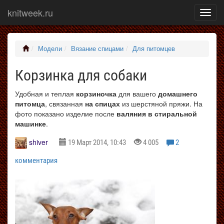
knitweek.ru
Показ
меню
Модели
Вязание спицами
Для питомцев
Корзинка для собаки
Удобная и теплая
корзиночка
для вашего
домашнего
питомца
, связанная
на спицах
из шерстяной пряжи. На
фото показано изделие после
валяния в стиральной
машинке
.
shiver
19 Март 2014, 10:43
4 005
2
комментария