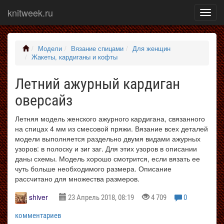
knitweek.ru
Показ
меню
Модели
Вязание спицами
Для женщин
Жакеты, кардиганы и кофты
Летний ажурный кардиган
оверсайз
Летняя модель женского ажурного кардигана, связанного
на спицах 4 мм из смесовой пряжи. Вязание всех деталей
модели выполняется раздельно двумя видами ажурных
узоров: в полоску и зиг заг. Для этих узоров в описании
даны схемы. Модель хорошо смотрится, если вязать ее
чуть больше необходимого размера. Описание
рассчитано для множества размеров.
shiver
23 Апрель 2018, 08:19
4 709
0
комментариев