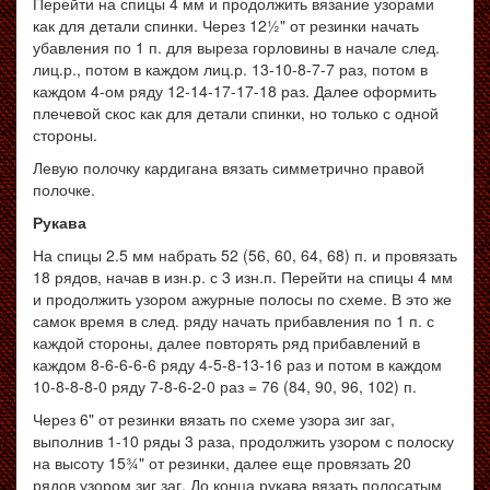
Перейти на спицы 4 мм и продолжить вязание узорами
как для детали спинки. Через 12½" от резинки начать
убавления по 1 п. для выреза горловины в начале след.
лиц.р., потом в каждом лиц.р. 13-10-8-7-7 раз, потом в
каждом 4-ом ряду 12-14-17-17-18 раз. Далее оформить
плечевой скос как для детали спинки, но только с одной
стороны.
Левую полочку кардигана вязать симметрично правой
полочке.
Рукава
На спицы 2.5 мм набрать 52 (56, 60, 64, 68) п. и провязать
18 рядов, начав в изн.р. с 3 изн.п. Перейти на спицы 4 мм
и продолжить узором ажурные полосы по схеме. В это же
самок время в след. ряду начать прибавления по 1 п. с
каждой стороны, далее повторять ряд прибавлений в
каждом 8-6-6-6-6 ряду 4-5-8-13-16 раз и потом в каждом
10-8-8-8-0 ряду 7-8-6-2-0 раз = 76 (84, 90, 96, 102) п.
Через 6" от резинки вязать по схеме узора зиг заг,
выполнив 1-10 ряды 3 раза, продолжить узором с полоску
на высоту 15¾" от резинки, далее еще провязать 20
рядов узором зиг заг. До конца рукава вязать полосатым