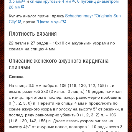
3.5 мм
и
спицы круговые 4 мм
,
6 пуговиц диаметром
28 мм
Купить аналог пряжи: пряжа
Schachenmayr "Originals Sun
City"
, пряжа
"Цвета моды"
Плотность вязания
22 петли и 27 рядов = 10х10 см ажурными узорами по
схемам на спицах 4 мм
Описание женского ажурного кардигана
спицами
Спинка
На спицы 3.5 мм набрать 106 (118, 130, 142, 158) п. и
вязать резинкой 2х2 (2 изн.п., 2 лиц.п.) 18 рядов, начиная
с изн.р., при этом в послед. изн.р. равномерно прибавить
0 (1, 2, 3, 0) п. Перейти на спицы 4 мм и продолжить по
схеме ажурного узора в полоску на высоту 5" от резинки, в
послед. ряду равномерно убавить 0 (1, 2, 3, 2) п. = 106
(118, 130, 142, 156) п. Далее вязать узором зиг заг на
высоту 4½" от ажурных полос, повторив 1-10 ряды всего 3