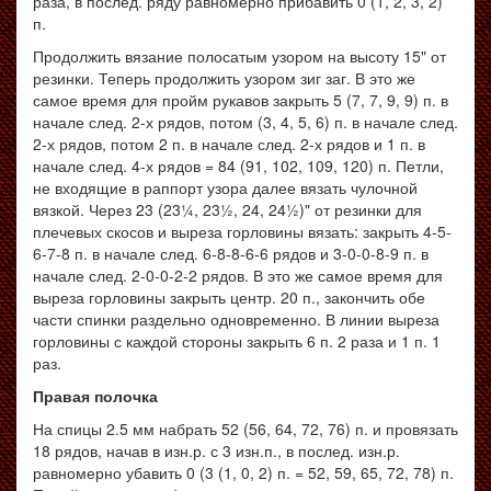
раза, в послед. ряду равномерно прибавить 0 (1, 2, 3, 2)
п.
Продолжить вязание полосатым узором на высоту 15" от
резинки. Теперь продолжить узором зиг заг. В это же
самое время для пройм рукавов закрыть 5 (7, 7, 9, 9) п. в
начале след. 2-х рядов, потом (3, 4, 5, 6) п. в начале след.
2-х рядов, потом 2 п. в начале след. 2-х рядов и 1 п. в
начале след. 4-х рядов = 84 (91, 102, 109, 120) п. Петли,
не входящие в раппорт узора далее вязать чулочной
вязкой. Через 23 (23¼, 23½, 24, 24½)" от резинки для
плечевых скосов и выреза горловины вязать: закрыть 4-5-
6-7-8 п. в начале след. 6-8-8-6-6 рядов и 3-0-0-8-9 п. в
начале след. 2-0-0-2-2 рядов. В это же самое время для
выреза горловины закрыть центр. 20 п., закончить обе
части спинки раздельно одновременно. В линии выреза
горловины с каждой стороны закрыть 6 п. 2 раза и 1 п. 1
раз.
Правая полочка
На спицы 2.5 мм набрать 52 (56, 64, 72, 76) п. и провязать
18 рядов, начав в изн.р. с 3 изн.п., в послед. изн.р.
равномерно убавить 0 (3 (1, 0, 2) п. = 52, 59, 65, 72, 78) п.