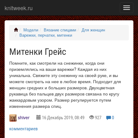
knitweek.ru
Показ
меню
Модели
Вязание спицами
Для женщин
Варежки, перчатки, митенки
Митенки Грейс
Помните, как смотрели на снежинки, когда они
приземлялись на ваши варежки? Каждая из них
уникальна. Свяжите эту снежинку на своей руке, и вы
можете смотреть на нее в любое время. Подходит для
женщин средних и больших размеров. Двухцветная
рукавица без пальцев двух размеров связана по кругу
жаккардовым узором. Размер регулируется путем
изменения размера спиц.
shiver
16 Декабрь 2019, 08:49
927
0
комментариев