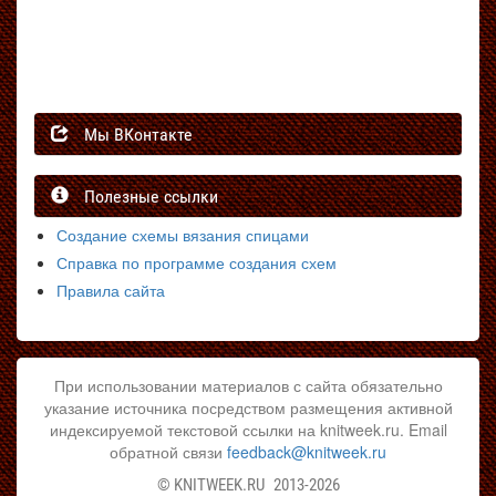
Мы ВКонтакте
Полезные ссылки
Создание схемы вязания спицами
Справка по программе создания схем
Правила сайта
При использовании материалов с сайта обязательно
указание источника посредством размещения активной
индексируемой текстовой ссылки на knitweek.ru. Email
обратной связи
feedback@knitweek.ru
©
KNITWEEK.RU
2013-2026