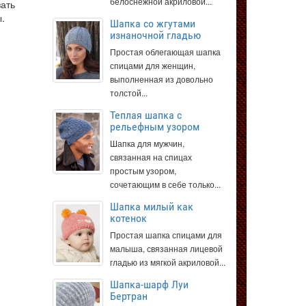
белоснежной акриловой...
зать
ы.
Шапка со жгутами
изнаночной гладью
Простая облегающая шапка
спицами для женщин,
выполненная из довольно
толстой...
Теплая шапка с
рельефным узором
Шапка для мужчин,
связанная на спицах
простым узором,
сочетающим в себе только...
Шапка милый как
котенок
Простая шапка спицами для
малыша, связанная лицевой
гладью из мягкой акриловой...
Шапка-шарф Луи
Бертран