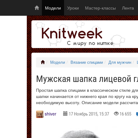
Модели
Уроки
Мастер-классы
Лента
Модели
Вязание спицами
Для мужчин
Мужская шапка лицевой 
Простая шапка спицами в классическом стиле д
шапки начинается от нижнего края по кругу на кр
необходимую высоту. Описание модели рассчита
shiver
17 Ноябрь 2015, 15:37
16 655