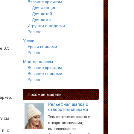
Вязание крючком
Для женщин
Для детей
Для дома
Игрушки и поделки
Разное
Уроки
Уроки спицами
е 3.5
Разное
Мастер-классы
Вязание крючком
Вязание спицами
Разное
Похожие модели
маркер,
Рельефная шапка с
отворотом спицами
Теплая женская шапка с
19 см
отворотом спицами,
выполненная из
 п. с