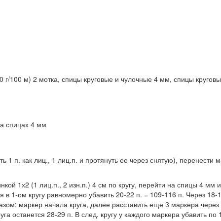
г/100 м) 2 мотка, спицы круговые и чулочные 4 мм, спицы круговы
на спицах 4 мм
ь 1 п. как лиц., 1 лиц.п. и протянуть ее через снятую), перенести 
кой 1х2 (1 лиц.п., 2 изн.п.) 4 см по кругу, перейти на спицы 4 мм и
 в 1-ом кругу равномерно убавить 20-22 п. = 109-116 п. Через 18-
разом: маркер начала круга, далее расставить еще 3 маркера через
га останется 28-29 п. В след. кругу у каждого маркера убавить по 1