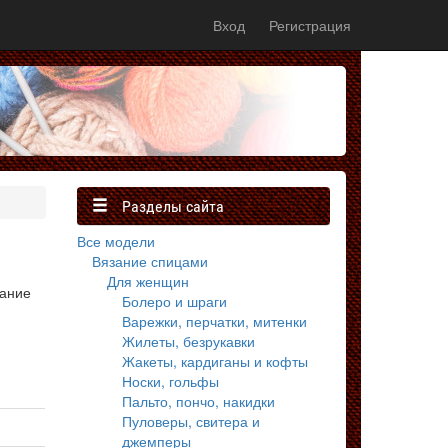
Вход
Регистрация
Разделы сайта
Все модели
Вязание спицами
Для женщин
зание
Болеро и шраги
Варежки, перчатки, митенки
Жилеты, безрукавки
Жакеты, кардиганы и кофты
Носки, гольфы
Пальто, пончо, накидки
Пуловеры, свитера и
джемперы