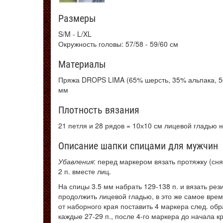
Размеры
S/M - L/XL
Окружность головы: 57/58 - 59/60 см
Материалы
Пряжа DROPS LIMA (65% шерсть, 35% альпака, 50 
мм
Плотность вязания
21 петля и 28 рядов = 10х10 см лицевой гладью 
Описание шапки спицами для мужчин
Убавления
: перед маркером вязать протяжку (снят
2 п. вместе лиц.
На спицы 3.5 мм набрать 129-138 п. и вязать резин
продолжить лицевой гладью, в это же самое время
от наборного края поставить 4 маркера след. об
каждые 27-29 п., после 4-го маркера до начала кру