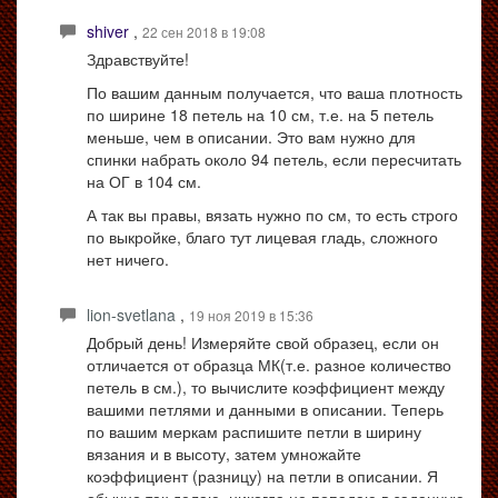
shiver
,
22 сен 2018 в 19:08
Здравствуйте!
По вашим данным получается, что ваша плотность
по ширине 18 петель на 10 см, т.е. на 5 петель
меньше, чем в описании. Это вам нужно для
спинки набрать около 94 петель, если пересчитать
на ОГ в 104 см.
А так вы правы, вязать нужно по см, то есть строго
по выкройке, благо тут лицевая гладь, сложного
нет ничего.
lion-svetlana
,
19 ноя 2019 в 15:36
Добрый день! Измеряйте свой образец, если он
отличается от образца МК(т.е. разное количество
петель в см.), то вычислите коэффициент между
вашими петлями и данными в описании. Теперь
по вашим меркам распишите петли в ширину
вязания и в высоту, затем умножайте
коэффициент (разницу) на петли в описании. Я