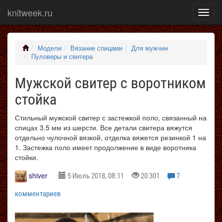
knitweek.ru
Показ
меню
Модели
Вязание спицами
Для мужчин
Пуловеры и свитера
Мужской свитер с воротником
стойка
Стильный мужской свитер с застежкой поло, связанный на
спицах 3.5 мм из шерсти. Все детали свитера вяжутся
отдельно чулочной вязкой, отделка вяжется резинкой 1 на
1. Застежка поло имеет продолжение в виде воротника
стойки.
shiver
5 Июль 2018, 08:11
20 301
7
комментариев