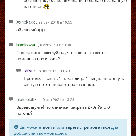
обычно так делаю, никогда не попадаю в заданную
плотность
Xxribkaxx
,
22 сен 2018 в 19:55
ой спасибо))))
blackswan
,
8 окт 2018 в 10:30
Подскажите пожалуйста, что значит «вязать с
помощью протяжки»?
shiver
,
8 окт 2018 в 11:40
Протяжка - снять 1 п. как лиц., 1 лиц.п., протянуть
снятую петлю поверх провязанной.
nichtleid94
,
19 сен 2021 в 13:28
Здравствуйте!что означает закрыть 2×3п?это 6
петель?
Вы можете
войти
или
зарегистрироваться
для
добавления комментария.