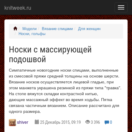
knitweek.ru
Показ
меню
Модели
Вязание спицами
Для женщин
Носки, гольфы
Носки с массирующей
подошвой
Симпатичные новогодние носки спицами, выполненные
из смесовой пряжи средней толщины на основе шерсти.
Вязание носков осуществляется лицевой гладью, при
этом манжета украшена резинкой из пряжи типа "травка".
На стопе вяжутся складки контрастной нитью,
дающие массажный эффект во время ходьбы. Пятка
связана частичным вязанием. Описание рассчитано для
одного размера.
shiver
25 Декабрь 2015, 09:19
3 396
0