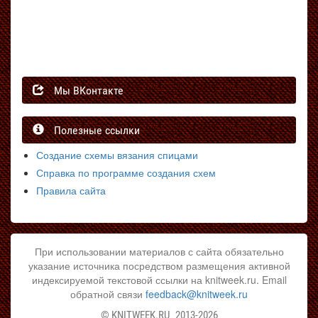
Мы ВКонтакте
Полезные ссылки
Создание схемы вязания спицами
Справка по программе создания схем
Правила сайта
При использовании материалов с сайта обязательно
указание источника посредством размещения активной
индексируемой текстовой ссылки на knitweek.ru. Email
обратной связи
feedback@knitweek.ru
©
KNITWEEK.RU
2013-2026