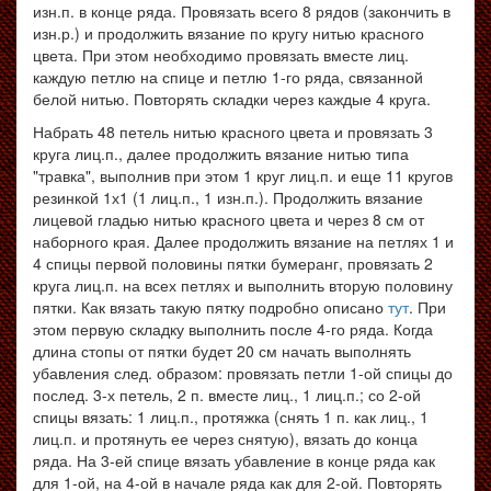
изн.п. в конце ряда. Провязать всего 8 рядов (закончить в
изн.р.) и продолжить вязание по кругу нитью красного
цвета. При этом необходимо провязать вместе лиц.
каждую петлю на спице и петлю 1-го ряда, связанной
белой нитью. Повторять складки через каждые 4 круга.
Набрать 48 петель нитью красного цвета и провязать 3
круга лиц.п., далее продолжить вязание нитью типа
"травка", выполнив при этом 1 круг лиц.п. и еще 11 кругов
резинкой 1х1 (1 лиц.п., 1 изн.п.). Продолжить вязание
лицевой гладью нитью красного цвета и через 8 см от
наборного края. Далее продолжить вязание на петлях 1 и
4 спицы первой половины пятки бумеранг, провязать 2
круга лиц.п. на всех петлях и выполнить вторую половину
пятки. Как вязать такую пятку подробно описано
тут
. При
этом первую складку выполнить после 4-го ряда. Когда
длина стопы от пятки будет 20 см начать выполнять
убавления след. образом: провязать петли 1-ой спицы до
послед. 3-х петель, 2 п. вместе лиц., 1 лиц.п.; со 2-ой
спицы вязать: 1 лиц.п., протяжка (снять 1 п. как лиц., 1
лиц.п. и протянуть ее через снятую), вязать до конца
ряда. На 3-ей спице вязать убавление в конце ряда как
для 1-ой, на 4-ой в начале ряда как для 2-ой. Повторять