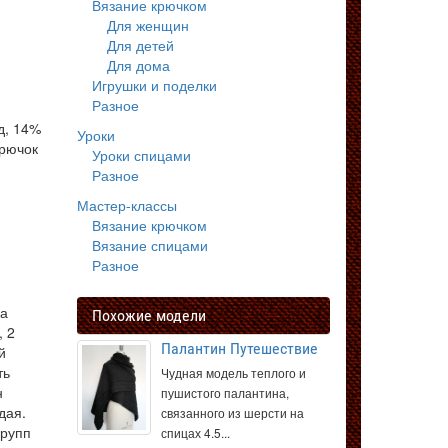
Вязание крючком
Для женщин
Для детей
Для дома
Игрушки и поделки
Разное
д, 14%
Уроки
крючок
Уроки спицами
Разное
Мастер-классы
Вязание крючком
Вязание спицами
Разное
ра
Похожие модели
, 2
Палантин Путешествие
й
ть
Чудная модель теплого и
н
пушистого палантина,
дая.
связанного из шерсти на
групп
спицах 4.5...