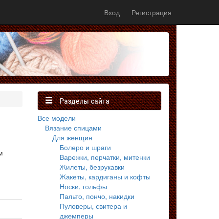
Вход
Регистрация
Разделы сайта
Все модели
Вязание спицами
Для женщин
Болеро и шраги
м
Варежки, перчатки, митенки
Жилеты, безрукавки
Жакеты, кардиганы и кофты
Носки, гольфы
Пальто, пончо, накидки
Пуловеры, свитера и
джемперы