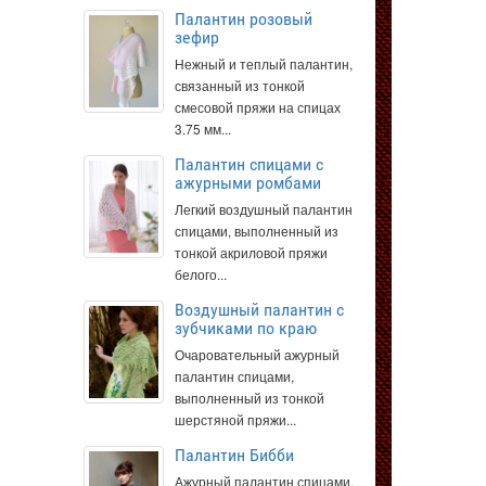
Палантин розовый
зефир
Нежный и теплый палантин,
связанный из тонкой
смесовой пряжи на спицах
3.75 мм...
Палантин спицами с
ажурными ромбами
Легкий воздушный палантин
спицами, выполненный из
тонкой акриловой пряжи
белого...
Воздушный палантин с
зубчиками по краю
Очаровательный ажурный
палантин спицами,
выполненный из тонкой
шерстяной пряжи...
Палантин Бибби
Ажурный палантин спицами,