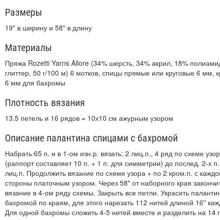
Размеры
19" в ширину и 58" в длину
Материалы
Пряжа Rozetti Yarns Allore (34% шерсть, 34% акрил, 18% полиами
глиттер, 50 г/100 м) 6 мотков, спицы прямые или круговые 6 мм, 
6 мм для бахромы
Плотность вязания
13.5 петель и 16 рядов = 10х10 см ажурным узором
Описание палантина спицами с бахромой
Набрать 65 п. и в 1-ом изн.р. вязать: 2 лиц.п., 4 ряд по схеме узо
(раппорт составляет 10 п. + 1 п. для симметрии) до послед. 2-х п.
лиц.п. Продолжить вязание по схеме узора + по 2 кром.п. с каждо
стороны платочным узором. Через 58" от наборного края закончи
вязание в 4-ом ряду схемы. Закрыть все петли. Украсить паланти
бахромой по краям, для этого нарезать 112 нитей длиной 16" каж
Для одной бахромы сложить 4-5 нитей вместе и разделить на 14 