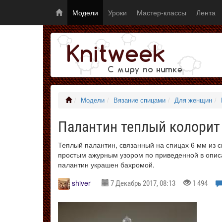
Модели
Уроки
Мастер-классы
Лента
Модели
Вязание спицами
Для женщин
Палантин теплый колорит
Теплый палантин, связанный на спицах 6 мм из 
простым ажурным узором по приведенной в описа
палантин украшен бахромой.
shiver
7 Декабрь 2017, 08:13
1 494