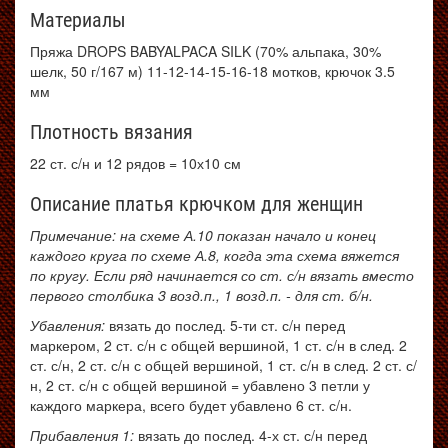
Материалы
Пряжа DROPS BABYALPACA SILK (70% альпака, 30%
шелк, 50 г/167 м) 11-12-14-15-16-18 мотков, крючок 3.5
мм
Плотность вязания
22 ст. с/н и 12 рядов = 10х10 см
Описание платья крючком для женщин
Примечание: на схеме А.10 показан начало и конец
каждого круга по схеме А.8, когда эта схема вяжется
по кругу. Если ряд начинается со ст. с/н вязать вместо
первого столбика 3 возд.п., 1 возд.п. - для ст. б/н.
Убавления:
вязать до послед. 5-ти ст. с/н перед
маркером, 2 ст. с/н с общей вершиной, 1 ст. с/н в след. 2
ст. с/н, 2 ст. с/н с общей вершиной, 1 ст. с/н в след. 2 ст. с/
н, 2 ст. с/н с общей вершиной = убавлено 3 петли у
каждого маркера, всего будет убавлено 6 ст. с/н.
Прибавления 1:
вязать до послед. 4-х ст. с/н перед