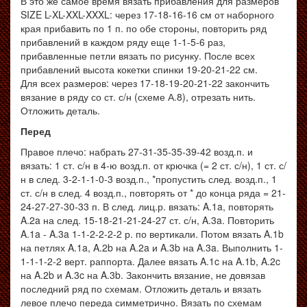
В это же самое время вязать прибавления для размеров
SIZE L-XL-XXL-XXXL: через 17-18-16-16 см от наборного
края прибавить по 1 п. по обе стороны, повторить ряд
прибавлений в каждом ряду еще 1-1-5-6 раз,
прибавленные петли вязать по рисунку. После всех
прибавлений высота кокетки спинки 19-20-21-22 см.
Для всех размеров: через 17-18-19-20-21-22 закончить
вязание в ряду со ст. с/н (схеме А.8), отрезать нить.
Отложить деталь.
Перед
Правое плечо: набрать 27-31-35-35-39-42 возд.п. и
вязать: 1 ст. с/н в 4-ю возд.п. от крючка (= 2 ст. с/н), 1 ст. с/
н в след. 3-2-1-1-0-3 возд.п., *пропустить след. возд.п., 1
ст. с/н в след. 4 возд.п., повторять от * до конца ряда = 21-
24-27-27-30-33 п. В след. лиц.р. вязать: A.1a, повторять
A.2a на след. 15-18-21-21-24-27 ст. с/н, A.3a. Повторить
A.1a - A.3a 1-1-2-2-2-2 р. по вертикали. Потом вязать A.1b
на петлях A.1a, A.2b на A.2a и A.3b на A.3a. Выполнить 1-
1-1-1-2-2 верт. раппорта. Далее вязать A.1c на A.1b, A.2c
на A.2b и A.3c на A.3b. Закончить вязание, не довязав
последний ряд по схемам. Отложить деталь и вязать
левое плечо переда симметрично. Вязать по схемам