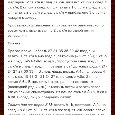
маркером, 2 ст. с/н в след. ст. с/н, вязать 1 ст. с/н в след. 2
ст. с/н, 2 ст. с/н в след. ст. с/н, вязать 1 ст. с/н в след. 2 ст.
с/н, вязать 2 ст. с/н в след. ст. с/н = прибавлено 3 ст. с/н у
каждого маркера.
Прибавления 2:
выполнять прибавления равномерно по
всему кругу, вывязывая по 2 ст. с/н из одной петли
основания.
Спинка
Правое плечо: набрать 27-31-35-35-39-42 возд.п. и
вязать: 1 ст. с/н в 4-ю возд.п. от крючка (= 2 ст. с/н), 1 ст. с/
н в след. 3-2-1-1-0-3 возд.п., *пропустить след. возд.п., 1
ст. с/н в след. 4 возд.п., повторять от * до конца ряда = 21-
24-27-27-30-33 п. В след. лиц.р. вязать: А.4а на первых 4-
х петлях, 15-18-21-21-24-27 п. по схеме А.5а, 2 п. по
схеме А.6с. Выполнить 1 верт. раппорт по схемам
(последний ряд = изн.), отложить петли и вязать левое
плечо спинки симметрично. Вязать по схемам A.1a, A.2a и
A.3a. В след. лиц.р. соединить петли:
Только для размеров S-M:
вязать A.1b, повторять A.2b на
след. 18-21 ст. с/н, 1 ст. с/н в послед. ст. с/н левого плеча,
набрать 39-39 возд.п. для выреза горловины, вязать 1 ст.