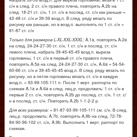
с/н в след. 2 ст. с/н правого плеча, повторять A.2b на
след. 18-21 ст. с/н, 1 ст. с/н в послед. ст. с/н как раньше =
42-48 ст. с/н и 39-39 возд.п. В след. ряду вязать по
рисунку как раньше, но в возд.п. выполнять по 1 ст. с/н =
81-87 ст. с/н
Только для размеров L-XL-XXL-XXXL:
A.1a, повторять A.2a
на след. 24-24-27-30 ст. с/н, 1 ст. с/н в послед. ст. с/н
левого плеча, набрать 39-45-45-45 возд.п. выреза
горловины, 1 ст. с/н в первый ст. с/н правого плеча,
повторять A.5a на след. 24-24-27-30 ст. с/н, A.6a = 54-54-
60-66 ст. с/н и 39-45-45-45 возд.п. В след. ряду вязать по
рисунку, но в петли горловины вязать ст. с/н в каждую
возд.п. = 93-99-105-111 п. После 1 верт. раппорта по
схемам A.1a и A.6a в след. лиц.р. продолжить: 1 ст. с/н в
первые 2 ст. с/н, повторять A.2b до послед. ст. с/н, 1 ст. с/
н в послед. ст. с/н. Повторить A.2b 1-1-2-2 р.
Для всех размеров:
= 81-87-93-99-105-111 см. с/н. В след.
лиц.р. продолжить: A.7b, повторять A.8b на след. 72-78-
84-90-96-102 ст. с/н, A.9b. Выполнить 1 верт. раппорт по
схемам.