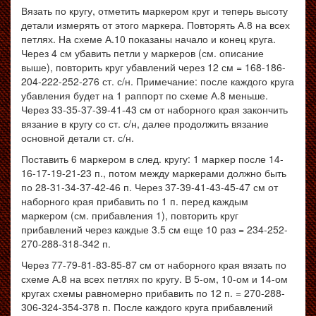
Вязать по кругу, отметить маркером круг и теперь высоту
детали измерять от этого маркера. Повторять А.8 на всех
петлях. На схеме А.10 показаны начало и конец круга.
Через 4 см убавить петли у маркеров (см. описание
выше), повторить круг убавлений через 12 см = 168-186-
204-222-252-276 ст. с/н. Примечание: после каждого круга
убавления будет на 1 раппорт по схеме А.8 меньше.
Через 33-35-37-39-41-43 см от наборного края закончить
вязание в кругу со ст. с/н, далее продолжить вязание
основной детали ст. с/н.
Поставить 6 маркером в след. кругу: 1 маркер после 14-
16-17-19-21-23 п., потом между маркерами должно быть
по 28-31-34-37-42-46 п. Через 37-39-41-43-45-47 см от
наборного края прибавить по 1 п. перед каждым
маркером (см. прибавления 1), повторить круг
прибавлений через каждые 3.5 см еще 10 раз = 234-252-
270-288-318-342 п.
Через 77-79-81-83-85-87 см от наборного края вязать по
схеме А.8 на всех петлях по кругу. В 5-ом, 10-ом и 14-ом
кругах схемы равномерно прибавить по 12 п. = 270-288-
306-324-354-378 п. После каждого круга прибавлений