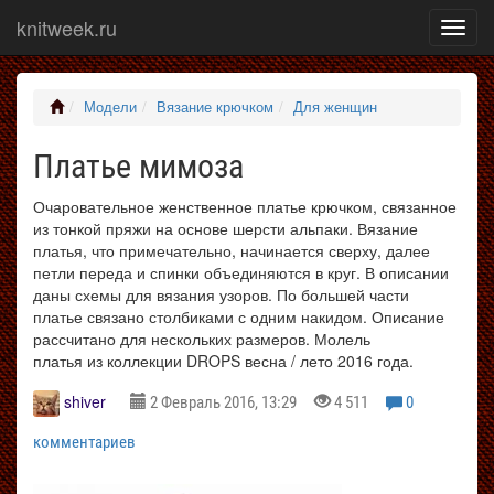
knitweek.ru
Показ
меню
Модели
Вязание крючком
Для женщин
Платье мимоза
Очаровательное женственное платье крючком, связанное
из тонкой пряжи на основе шерсти альпаки. Вязание
платья, что примечательно, начинается сверху, далее
петли переда и спинки объединяются в круг. В описании
даны схемы для вязания узоров. По большей части
платье связано столбиками с одним накидом. Описание
рассчитано для нескольких размеров. Молель
платья из коллекции DROPS весна / лето 2016 года.
shiver
2 Февраль 2016, 13:29
4 511
0
комментариев