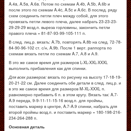
A.4a, A.5a, A.6a. Потом по схемам A.4b, A.5b, A.6b и
после этого по схемам A.4c, A.5c и A.6c. В послед. ряду
схем соединить петли плеч между собой, для этого
провязать петли левого плеча, далее набрать 23-23-23-
29-29-29 возд.п. выреза горловины, закончить петли
правого плеча = 81-87-93-99-105-111 п.
В след. лиц.р. вязать: A.7b, повторять A.8b на след. 72-78-
84-90-96-102 ст. с/н, A.9b. После 1 верт. раппорта по
схемам вязать петли по схемам A.7, А.8 и А.9.
В это же самое время для размеров L-XL-XXL-XXXL
выполнить прибавления как для спинки.
Для всех размеров:
вязать по рисунку на высоту 17-18-19-
20-21-22 см. Далее соединить обе детали в след. лиц.р. и
в это же самое время для размеров M-XL-XXXL п.
равномерно прибавить 6 п. в этом кругу. Вязать так: A.7-
A.9 переда, 9-9-11-11-15-16 возд.п. для проймы,
поставить маркер в центре, A.7-A.9 спинки, набрать для
второй проймы возд.п. и поставить маркер = 180-198-216-
234-264-288 п.
Основная деталь