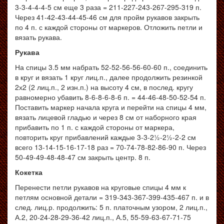
3-3-4-4-4-5 см еще 3 раза = 211-227-243-267-295-319 п.
Через 41-42-43-44-45-46 см для пройм рукавов закрыть
по 4 п. с каждой стороны от маркеров. Отложить петли и
вязать рукава.
Рукава
На спицы 3.5 мм набрать 52-52-56-56-60-60 п., соединить
в круг и вязать 1 круг лиц.п., далее продолжить резинкой
2х2 (2 лиц.п., 2 изн.п.) на высоту 4 см, в послед. кругу
равномерно убавить 8-6-8-6-8-6 п. = 44-46-48-50-52-54 п.
Поставить маркер начала круга и перейти на спицы 4 мм,
вязать лицевой гладью и через 8 см от наборного края
прибавить по 1 п. с каждой стороны от маркера,
повторить круг прибавлений каждые 3-3-2½-2½-2-2 см
всего 13-14-15-16-17-18 раз = 70-74-78-82-86-90 п. Через
50-49-49-48-48-47 см закрыть центр. 8 п.
Кокетка
Перенести петли рукавов на круговые спицы 4 мм к
петлям основной детали = 319-343-367-399-435-467 п. и в
след. лиц.р. продолжить: 5 п. платочным узором, 2 лиц.п.,
А.2, 20-24-28-29-36-42 лиц.п., А.5, 55-59-63-67-71-75