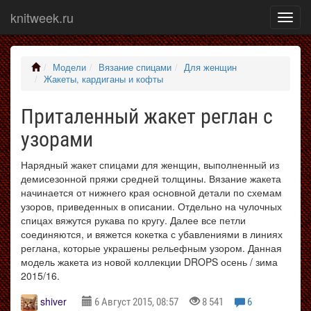
knitweek.ru
Показ
меню
Модели
Вязание спицами
Для женщин
Жакеты, кардиганы и кофты
Приталенный жакет реглан с
узорами
Нарядный жакет спицами для женщин, выполненный из
демисезонной пряжи средней толщины. Вязание жакета
начинается от нижнего края основной детали по схемам
узоров, приведенных в описании. Отдельно на чулочных
спицах вяжутся рукава по кругу. Далее все петли
соединяются, и вяжется кокетка с убавлениями в линиях
реглана, которые украшены рельефным узором. Данная
модель жакета из новой коллекции DROPS осень / зима
2015/16.
shiver
6 Август 2015, 08:57
8 541
6