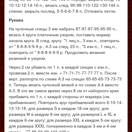
10-12-12-14-16 п., вязать след. 90-98-110-122-130-144 п.
спинки, закрыть послед. 5-5-6-6-7-8 п. Отложить петли.
Рукава
На чулочные спицы 3 мм набрать 87-87-87-95-95-95 п.,
вязать 4 круга платочным узором, поставить маркер
начала круга. В след. кругу: *1 лиц.п., 3 изн.п., повторить
от * 8-8-8-9-9-9 р., А.3 на след. 23 п., *3 изн.п., 1 лиц.п.,
повторить от * 8-8-8-9-9-9 р. Продолжить вязание
резинкой и узором.
Через 2 см убавить по 1 п. в каждой секции с изн.п.,
провязав 2 п. вместе изн. = 71-71-71-77-77-77 п. После
верт. раппорта по схеме А.3 на спицах 65-65-65-73-73-73
п. Теперь вязать чулочной вязкой и по схеме А.4 вместо
А.3. В это же самое время через 8 см от наборного края
прибавить по 1 п. с каждой стороны от маркера (см.
прибавления). Повторить круг прибавлений всего 6-10-14-
13-15-18: для размера S в каждом 18-ом кругу; для
размера М в каждом 9-ом кругу; для размеров L и XL в
каждом 6-ом кругу; для размера XXL в каждом 5-ом кругу;
для размера XXXL попеременно в каждом 3-ем и 4-ом
кругах = 77-85-93-99-103-109 п.