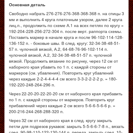
Основная деталь
Свободно набрать 276-276-276-368-368-368 п. на спицы 3
мм и выполнить 4 круга платочным узором, далее 2 круга
лиц.п., продолжить по схеме А.1 на всех петлях по кругу =
192-204-228-256-272-304 п. после верт. раппорта схемы.
Поставить маркер в начале круга и после 96-102-114-128-
136-152 п. - боковые швы. В след. кругу: 32-34-38-48-51-
57 п. чулочной вязкой, А.2, 64-68-76-96-102-114 п.
чулочной вязкой, А.2, 32-34-38-48-51-57 п. чулочной
вязкой. Продолжить вязание по рисунку, через 12 см от
наборного края убавить по 1 п. с каждой стороны от
маркеров (см. убавления). Повторить круг убавлений
через каждые 2-2-4-4-4-4 см всего 3-3-2-2-2-2 р. = 180-
192-220-248-264-296 п.
Через 22-20-20-22-20-20 см от наборного края прибавить
по 1 п. с каждой стороны от маркеров. Повторить круг
прибавлений через каждые 2 см всего 5-6-6-5-6-6 р. =
200-216-244-268-288-320 п.
Через 32 см от наборного края в след. кругу закрыть
петли для подрезов рукавов: закрыть 5-5-6-6-7-8 п., вязать
след. 90-98-110-122-130-144 п. переда, закрыть след. 10-