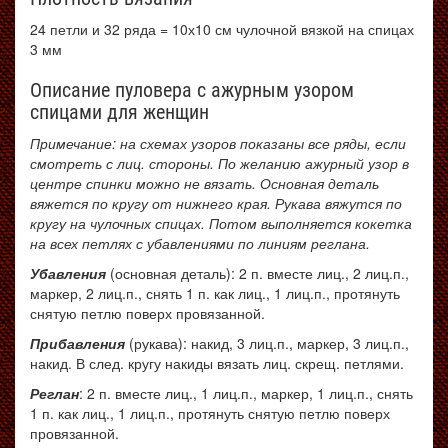
24 петли и 32 ряда = 10х10 см чулочной вязкой на спицах
3 мм
Описание пуловера с ажурным узором
спицами для женщин
Примечание: на схемах узоров показаны все ряды, если
смотреть с лиц. стороны. По желанию ажурный узор в
центре спинки можно не вязать. Основная деталь
вяжется по кругу от нижнего края. Рукава вяжутся по
кругу на чулочных спицах. Потом выполняется кокетка
на всех петлях с убавлениями по линиям реглана.
Убавления
(основная деталь): 2 п. вместе лиц., 2 лиц.п.,
маркер, 2 лиц.п., снять 1 п. как лиц., 1 лиц.п., протянуть
снятую петлю поверх провязанной.
Прибавления
(рукава): накид, 3 лиц.п., маркер, 3 лиц.п.,
накид. В след. кругу накиды вязать лиц. скрещ. петлями.
Реглан
: 2 п. вместе лиц., 1 лиц.п., маркер, 1 лиц.п., снять
1 п. как лиц., 1 лиц.п., протянуть снятую петлю поверх
провязанной.