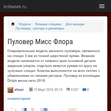
knitweek.ru
Показ
меню
Модели
Вязание спицами
Для женщин
Пуловеры, свитера и джемперы
Пуловер Мисс Флора
Очаровательная модель женского пуловера, связанного
на спицах 3 мм из тонкой шерстяной пряжи. Вязание
модели начинается от нижнего края основной детали
ажурным узором, отдельно вяжутся рукава по кругу на
чулочных спицах. Кокетка выполняется на всех петлях с
убавлениями по линиям реглана. Пуловер из коллекции
Drops весна-лето 2018.
shiver
12 Март 2018, 09:10
4 037
0
комментариев