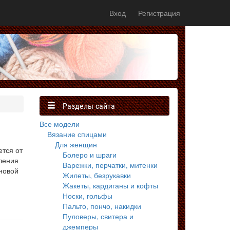
Вход
Регистрация
Разделы сайта
Все модели
Вязание спицами
Для женщин
ется от
Болеро и шраги
ления
Варежки, перчатки, митенки
 новой
Жилеты, безрукавки
Жакеты, кардиганы и кофты
Носки, гольфы
Пальто, пончо, накидки
Пуловеры, свитера и
джемперы