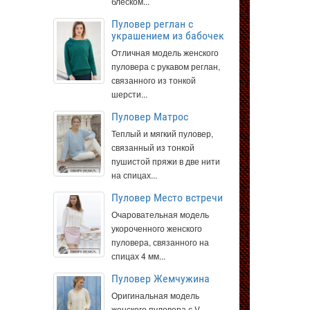
блеском...
Пуловер реглан с
украшением из бабочек
Отличная модель женского
пуловера с рукавом реглан,
связанного из тонкой
шерсти...
Пуловер Матрос
Теплый и мягкий пуловер,
связанный из тонкой
пушистой пряжи в две нити
на спицах...
Пуловер Место встречи
Очаровательная модель
укороченного женского
пуловера, связанного на
спицах 4 мм...
Пуловер Жемчужина
Оригинальная модель
женского пуловера с V-