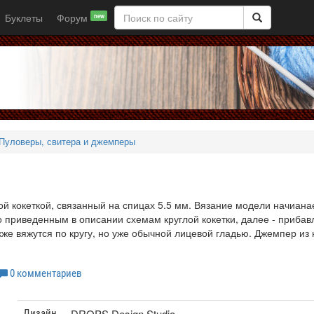
Буклеты
Форум
new
Пуловеры, свитера и джемперы
й кокеткой, связанный на спицах 5.5 мм. Вязание модели начиана
о приведенным в описании схемам круглой кокетки, далее - прибав
кже вяжутся по кругу, но уже обычной лицевой гладью. Джемпер из
0 комментариев
DROPS Design Studio
Дизайн