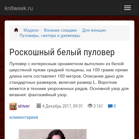
knitweek.ru
Показ
меню
Модели
Вязание спицами
Для женщин
Пуловеры, свитера и джемперы
Роскошный белый пуловер
Пуловер с интересным орнаметном выполнен из белой
шерстяной пряжи средней толщины, на 100 грамм пряжи
длина нити составляет 100 метров. Описание дано для
стандартных размеров, включая размер L. Воротник
вяжется в технике укороченных рядов. Основной узор для
вязания: фантазийный узор.
shiver
4 Декабрь 2017, 09:01
3 161
0
комментариев