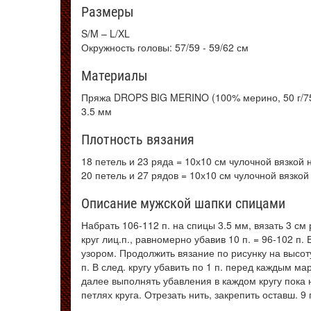
Размеры
S/M – L/XL
Окружность головы: 57/59 - 59/62 см
Материалы
Пряжа DROPS BIG MERINO (100% мерино, 50 г/75 
3.5 мм
Плотность вязания
18 петель и 23 ряда = 10х10 см чулочной вязкой 
20 петель и 27 рядов = 10х10 см чулочной вязкой
Описание мужской шапки спицами
Набрать 106-112 п. на спицы 3.5 мм, вязать 3 см 
круг лиц.п., равномерно убавив 10 п. = 96-102 п. 
узором. Продолжить вязание по рисунку на высот
п. В след. кругу убавить по 1 п. перед каждым ма
далее выполнять убавления в каждом кругу пока на
петлях круга. Отрезать нить, закрепить оставш. 9 