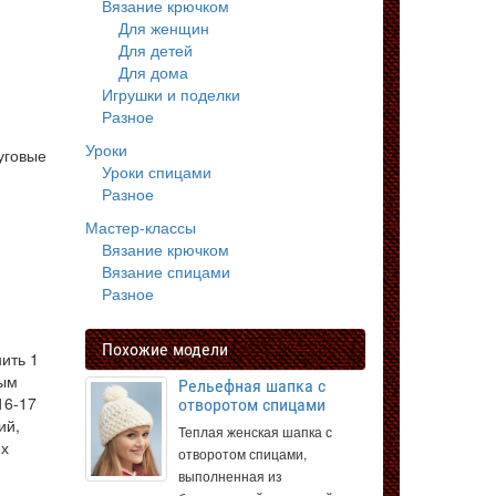
Вязание крючком
Для женщин
Для детей
Для дома
Игрушки и поделки
Разное
Уроки
уговые
Уроки спицами
Разное
Мастер-классы
Вязание крючком
Вязание спицами
Разное
Похожие модели
нить 1
ным
Рельефная шапка с
16-17
отворотом спицами
ий,
Теплая женская шапка с
ех
отворотом спицами,
выполненная из