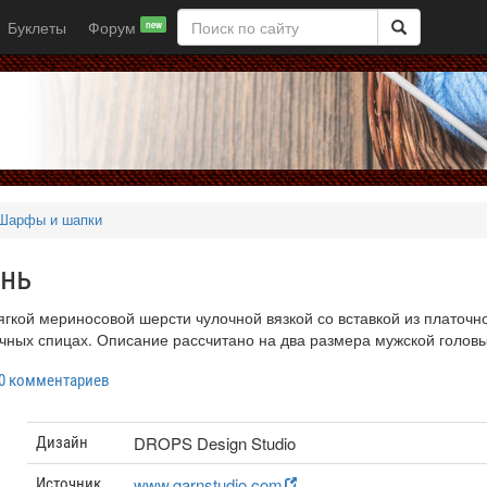
Буклеты
Форум
new
Шарфы и шапки
ень
гкой мериносовой шерсти чулочной вязкой со вставкой из платочн
лочных спицах. Описание рассчитано на два размера мужской головы
0 комментариев
DROPS Design Studio
Дизайн
www.garnstudio.com
Источник