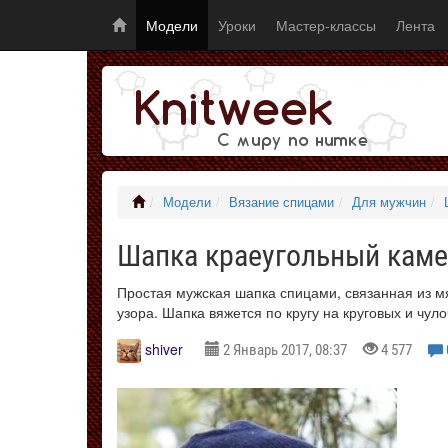
Модели
Уроки
Мастер-классы
Лента
Модели
Вязание спицами
Для мужчин
Шапка краеугольный кам
Простая мужская шапка спицами, связанная из мя
узора. Шапка вяжется по кругу на круговых и чу
shiver
2 Январь 2017, 08:37
4 577