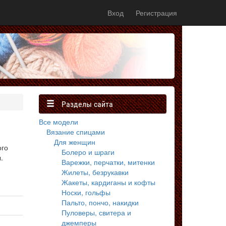
Вход
Регистрация
Разделы сайта
Все модели
Вязание спицами
Для женщин
ого
Болеро и шраги
.
Варежки, перчатки, митенки
Жилеты, безрукавки
Жакеты, кардиганы и кофты
Носки, гольфы
Пальто, пончо, накидки
Пуловеры, свитера и
джемперы