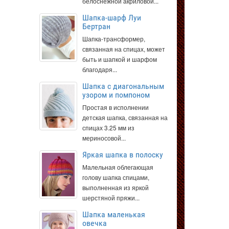
белоснежной акриловой...
Шапка-шарф Луи
Бертран
Шапка-трансформер,
связанная на спицах, может
быть и шапкой и шарфом
благодаря...
Шапка с диагональным
узором и помпоном
Простая в исполнении
детская шапка, связанная на
спицах 3.25 мм из
мериносовой...
Яркая шапка в полоску
Малельная облегающая
голову шапка спицами,
выполненная из яркой
шерстяной пряжи...
Шапка маленькая
овечка