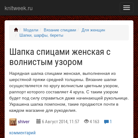
knitweek.ru
Показ
меню
Модели
Вязание спицами
Для женщин
Шапки, шарфы, береты
Шапка спицами женская с
волнистым узором
Нарядная шапка спицами женская, выполненная из
шерстяной пряжи средней толщины. Вязание шапки
осуществляется по кругу волнистым цветным узором,
раппорт которого составляет 4 круга. С таким узором
будет под силу справиться даже начинающей рукольнице.
Украшена шапка помпоном, такие продаются почти в
каждом магазине для рукоделия.
shiver
6 Август 2014, 11:57
4 163
1
комментарий