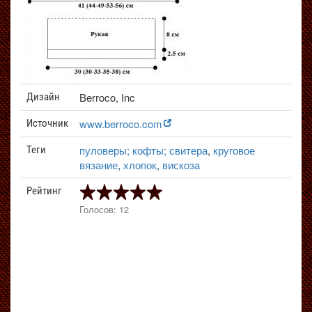
Berroco, Inc
Дизайн
www.berroco.com
Источник
пуловеры; кофты; свитера
,
круговое
Теги
вязание
,
хлопок
,
вискоза
Рейтинг
Голосов: 12