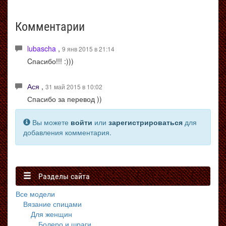
Комментарии
lubascha
,
9 янв 2015 в 21:14
Cпасибо!!! :)))
Ася
,
31 май 2015 в 10:02
Спасибо за перевод ))
Вы можете
войти
или
зарегистрироваться
для
добавления комментария.
Разделы сайта
Все модели
Вязание спицами
Для женщин
Болеро и шраги