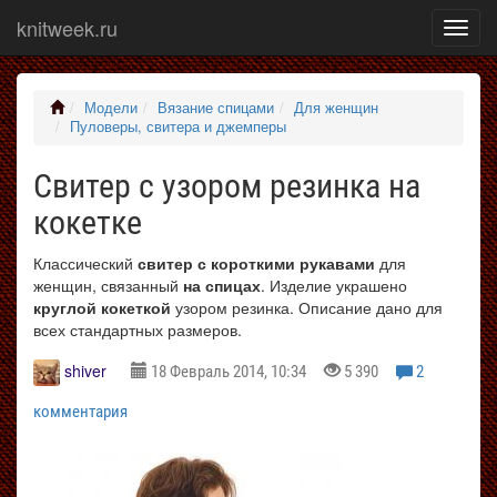
knitweek.ru
Показ
меню
Модели
Вязание спицами
Для женщин
Пуловеры, свитера и джемперы
Свитер с узором резинка на
кокетке
Классический
свитер с короткими рукавами
для
женщин, связанный
на спицах
. Изделие украшено
круглой кокеткой
узором резинка. Описание дано для
всех стандартных размеров.
shiver
18 Февраль 2014, 10:34
5 390
2
комментария