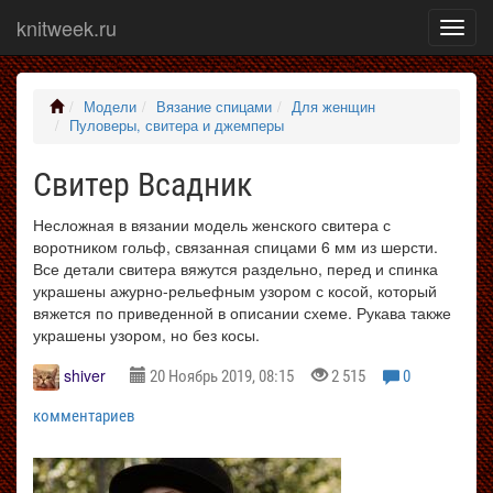
knitweek.ru
Показ
меню
Модели
Вязание спицами
Для женщин
Пуловеры, свитера и джемперы
Свитер Всадник
Несложная в вязании модель женского свитера с
воротником гольф, связанная спицами 6 мм из шерсти.
Все детали свитера вяжутся раздельно, перед и спинка
украшены ажурно-рельефным узором с косой, который
вяжется по приведенной в описании схеме. Рукава также
украшены узором, но без косы.
shiver
20 Ноябрь 2019, 08:15
2 515
0
комментариев