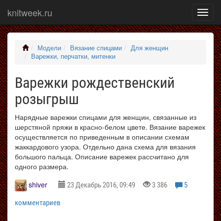
knitweek.ru
Показ
меню
Модели
Вязание спицами
Для женщин
Варежки, перчатки, митенки
Варежки рождественский
розыгрыш
Нарядные варежки спицами для женщин, связанные из
шерстяной пряжи в красно-белом цвете. Вязание варежек
осуществляется по приведенным в описании схемам
жаккардового узора. Отдельно дана схема для вязания
большого пальца. Описание варежек рассчитано для
одного размера.
shiver
23 Декабрь 2016, 09:49
3 386
5
комментариев