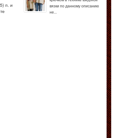
) п. и
вязки по данному описанию
сте
не...