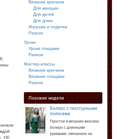
Вязание крючком
Для женщин
Для детей
Для дома
Игрушки и поделки
Разное
Уроки
Уроки спицами
Разное
9)
Мастер-классы
сины
Вязание крючком
Вязание спицами
Разное
Похожие модели
Болеро с текстурными
полосами
Простое в вязании женское
 начале
болеро с длинными
аждой
рукавами, связанное на
, 19)