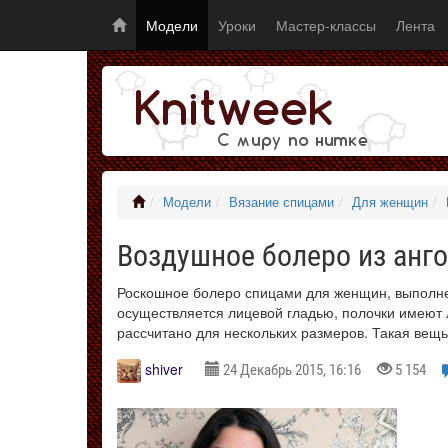
Модели
Уроки
Мастер-классы
Лента
Модели
Вязание спицами
Для женщин
Воздушное болеро из анг
Роскошное болеро спицами для женщин, выполне
осуществляется лицевой гладью, полочки имеют л
рассчитано для нескольких размеров. Такая вещь
shiver
24 Декабрь 2015, 16:16
5 154