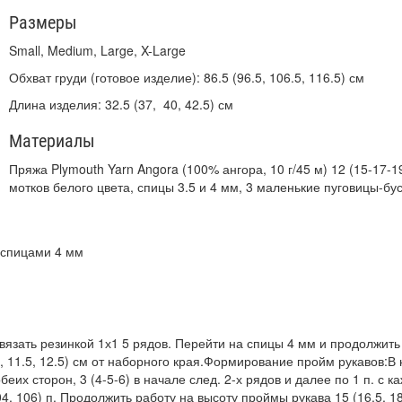
Размеры
Small, Medium, Large, X-Large
Обхват груди (готовое изделие): 86.5 (96.5, 106.5, 116.5) см
Длина изделия: 32.5 (37, 40, 42.5) см
Материалы
Пряжа Plymouth Yarn Angora (100% ангора, 10 г/45 м) 12 (15-17-1
мотков белого цвета, спицы 3.5 и 4 мм, 3 маленькие пуговицы-бу
ю спицами 4 мм
и вязать резинкой 1х1 5 рядов. Перейти на спицы 4 мм и продолжить
, 11.5, 12.5) см от наборного края.Формирование пройм рукавов:В
обеих сторон, 3 (4-5-6) в начале след. 2-х рядов и далее по 1 п. с к
04, 106) п. Продолжить работу на высоту проймы рукава 15 (16.5, 18