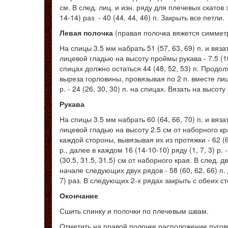
см. В след. лиц. и изн. ряду для плечевых скатов
14-14) раз - 40 (44, 44, 46) п. Закрыть все петли.
Левая полочка
(правая полочка вяжется симмет
На спицы 3.5 мм набрать 51 (57, 63, 69) п. и вя
лицевой гладью на высоту проймы рукава - 7.5 (1
спицах должно остаться 44 (48, 52, 53) п. Продол
выреза горловины, провязывая по 2 п. вместе лиц.
р. - 24 (26, 30, 30) п. на спицах. Вязать на высоту
Рукава
На спицы 3.5 мм набрать 60 (64, 66, 70) п. и вя
лицевой гладью на высоту 2.5 см от наборного кр
каждой стороны, вывязывая их из протяжки - 62 (66
р., далее в каждом 16 (14-10-10) ряду (1, 7, 3) р.
(30.5, 31.5, 31.5) см от наборного края. В след. дв
начале следующих двух рядов - 58 (60, 62, 66) п.
7) раз. В следующих 2-х рядах закрыть с обеих ст
Окончание
Сшить спинку и полочки по плечевым швам.
Отметить на правой полочке расположение пугов