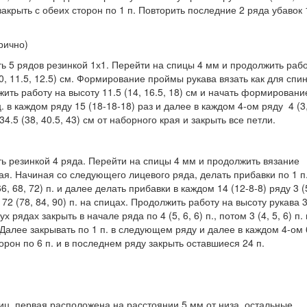
 закрыть с обеих сторон по 1 п. Повторить последние 2 ряда убавок 
рично)
зать 5 рядов резинкой 1х1. Перейти на спицы 4 мм и продолжить раб
0, 11.5, 12.5) см. Формирование проймы рукава вязать как для спин
жить работу на высоту 11.5 (14, 16.5, 18) см и начать формировани
 в каждом ряду 15 (18-18-18) раз и далее в каждом 4-ом ряду 4 (3,
 34.5 (38, 40.5, 43) см от наборного края и закрыть все петли.
зать резинкой 4 ряда. Перейти на спицы 4 мм и продолжить вязание
ая. Начиная со следующего лицевого ряда, делать прибавки по 1 п.
, 68, 72) п. и далее делать прибавки в каждом 14 (12-8-8) ряду 3 (
 - 72 (78, 84, 90) п. на спицах. Продолжить работу на высоту рукава 
ух рядах закрыть в начале ряда по 4 (5, 6, 6) п., потом 3 (4, 5, 6) п. 
 Далее закрывать по 1 п. в следующем ряду и далее в каждом 4-ом 6
орон по 6 п. и в последнем ряду закрыть оставшиеся 24 п.
иц, первая расположена на расстоянии 5 мм от низа, остальные