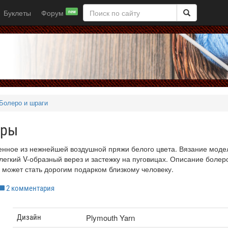
Буклеты
Форум
new
Болеро и шраги
оры
нное из нежнейшей воздушной пряжи белого цвета. Вязание моде
егкий V-образный верез и застежку на пуговицах. Описание болер
 может стать дорогим подарком близкому человеку.
2 комментария
Plymouth Yarn
Дизайн