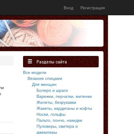
Вход
Регистрация
Разделы сайта
Все модели
Вязание спицами
Для женщин
ли
Болеро и шраги
о
Варежки, перчатки, митенки
Жилеты, безрукавки
Жакеты, кардиганы и кофты
Носки, гольфы
Пальто, пончо, накидки
Пуловеры, свитера и
джемперы