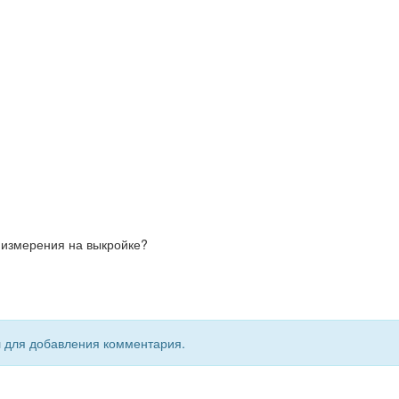
ы измерения на выкройке?
я
для добавления комментария.