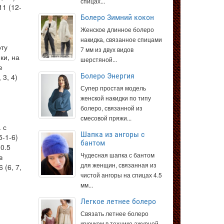
спицах...
11 (12-
Болеро Зимний кокон
Женское длинное болеро
накидка, связанное спицами
оту
7 мм из двух видов
ки, на
шерстяной...
е
Болеро Энергия
 3, 4)
Супер простая модель
женской накидки по типу
болеро, связанной из
смесовой пряжи...
 с
Шапка из ангоры с
5-1-6)
бантом
30.5
Чудесная шапка с бантом
в
для женщин, связанная из
 (6, 7,
чистой ангоры на спицах 4.5
мм...
Легкое летнее болеро
Связать летнее болеро
крючком в технике ажурной