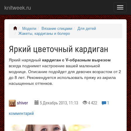
knitweek.ru
Показ
меню
Модели
Вязание спицами
Для детей
Жакеты, кардиганы и болеро
Яркий цветочный кардиган
Яркий нарядный
кардиган с V-образным вырезом
всегда поднимет настроение вашей маленькой
моднице. Описание подойдет для девочек возрастом от 2
до 8 лет. Рекомендуется использовать пряжу из акрила
насыщенных оттенков.
shiver
5 Декабрь 2013, 11:13
4 422
1
комментарий