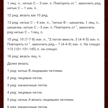
1
лиц. п.
,
нитью С
– 3
изн. п
.
Повторять от *, закончить ряд
нитью С – 1 изн. п.
12 ряд: вязать как 10 ряд.
13
ряд
:
нитью С
– 4
изн. п.
, *
нитью В
–
шишечка
, 1
лиц. п.
,
шишечка
,
нитью С
– 3
изн
. п.
Повторять от
*,
закончить
ряд нитью С
– 1
лиц
. п.
15 ряд: 10 (7-7-8) изн. п., *2 петли вместе, 3 (4-4-5) изн. п.
Повторять от *, закончить ряд – 7 (4-4-5) изн. п. На спицах
113 (121-131-145) п. на спицах.
16 ряд: вязать лиц. п.
Далее вязать:
1 ряд: нитью В лицевыми петлями.
2 ряд: лицевые петли.
3 ряд: изнаночные петли.
4
ряд
:
лицевые петли
.
5 ряд: нитью А вязать лицевыми петлями.
6 ряд: изнаночные петли.