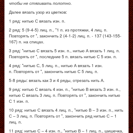
чтобы не стягивать полотно.
Далее вязать узор из цветков:
1 ряд: нитью С вязать изн. п.
2 ряд: 5 (9-4-5) лиц. п., *1 п. из протяжки, 4 лиц. п.
Повторять от *, закончить 2 (4-1-2) лиц. п. - 137 (143-155-
167) п. на спицах.
3 ряд: *нитью С вязать 5 изн. п., нитью А вязать 1 лиц. п.
Повторять от *, последние 5 п. вязать нитью С
5
изн
. п.
4
ряд
: *
нитью С
, 5
лиц. п.
,
нитью А вязать
1
изн
.
п.
Повторять от *, закончить нитью С 5 лиц. п.
5-8 ряды: вязать как 3 и 4 ряды, отрезать нить А.
9 ряд: нитью С вязать 4 изн. п., *нитью В вязать 3 изн. п.,
нитью С вязать 3 лиц. п. Повторять от *, закончить нитью
С 1 изн. п.
10 ряд: нитью С вязать 4 лиц. п., *нитью В – 3 изн. п., нить
С – 3 лиц. п. Повторять от *, закончить ряд нитью С – 1
лиц. п.
11
ряд
:
нитью С
– 4
изн. п.
, *
нитью В
– 1
лиц. п.
,
шишечка
,