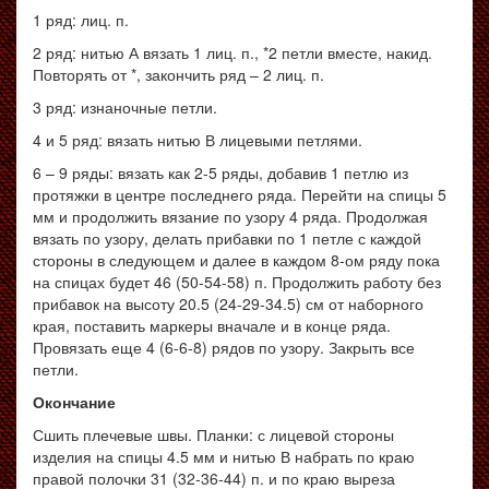
1 ряд: лиц. п.
2
ряд
:
нитью А вязать
1
лиц. п.
, *2
петли вместе
,
накид
.
Повторять от *, закончить ряд – 2 лиц. п.
3 ряд: изнаночные петли.
4 и 5 ряд: вязать нитью В лицевыми петлями
.
6 – 9 ряды: вязать как 2-5 ряды, добавив 1 петлю из
протяжки в центре последнего ряда. Перейти на спицы 5
мм и продолжить вязание по узору 4 ряда. Продолжая
вязать по узору, делать прибавки по 1 петле с каждой
стороны в следующем и далее в каждом 8-ом ряду пока
на спицах будет 46 (50-54-58) п. Продолжить работу без
прибавок на высоту 20.5 (24-29-34.5) см от наборного
края, поставить маркеры вначале и в конце ряда.
Провязать еще 4 (6-6-8) рядов по узору. Закрыть все
петли.
Окончание
Сшить плечевые швы. Планки: с лицевой стороны
изделия на спицы 4.5 мм и нитью В набрать по краю
правой полочки 31 (32-36-44) п. и по краю выреза