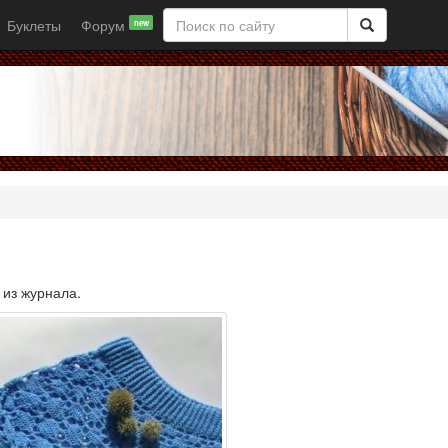
Буклеты
Форум
new
 из журнала.