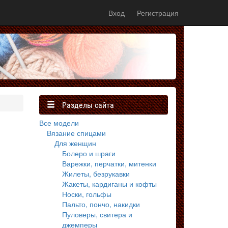
Вход
Регистрация
Разделы сайта
Все модели
Вязание спицами
Для женщин
Болеро и шраги
Варежки, перчатки, митенки
Жилеты, безрукавки
Жакеты, кардиганы и кофты
Носки, гольфы
Пальто, пончо, накидки
Пуловеры, свитера и
джемперы