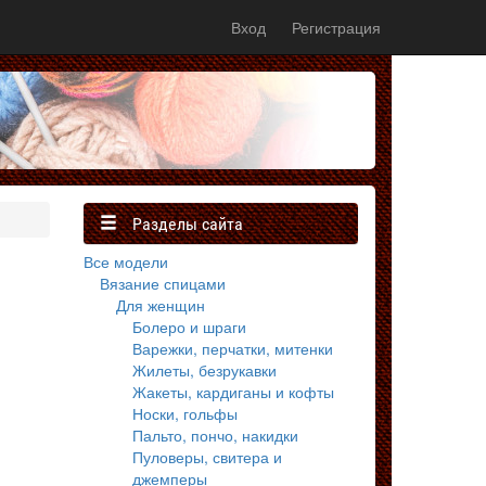
Вход
Регистрация
Разделы сайта
Все модели
Вязание спицами
Для женщин
Болеро и шраги
Варежки, перчатки, митенки
Жилеты, безрукавки
Жакеты, кардиганы и кофты
Носки, гольфы
Пальто, пончо, накидки
Пуловеры, свитера и
джемперы