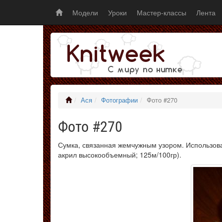
Модели
Уроки
Мастер-классы
Лента
Ася
Фотографии
Фото #270
Фото #270
Сумка, связанная жемчужным узором. Использова
акрил высокообъемный; 125м/100гр).