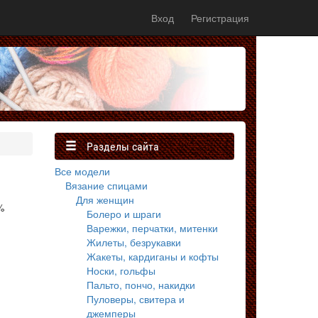
Вход
Регистрация
Разделы сайта
Все модели
Вязание спицами
Для женщин
%
Болеро и шраги
Варежки, перчатки, митенки
Жилеты, безрукавки
Жакеты, кардиганы и кофты
Носки, гольфы
Пальто, пончо, накидки
Пуловеры, свитера и
джемперы