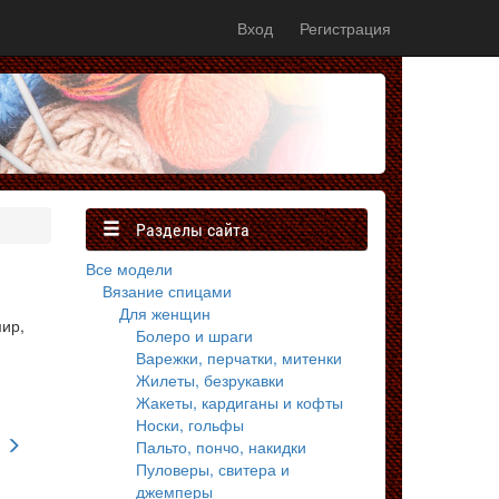
Вход
Регистрация
Разделы сайта
Все модели
Вязание спицами
Для женщин
мир,
Болеро и шраги
Варежки, перчатки, митенки
Жилеты, безрукавки
Жакеты, кардиганы и кофты
Носки, гольфы
Пальто, пончо, накидки
Пуловеры, свитера и
джемперы