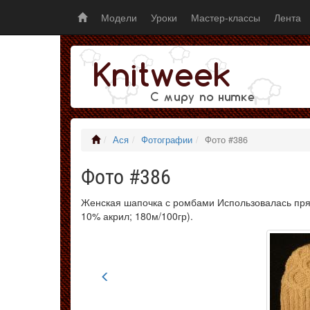
Модели
Уроки
Мастер-классы
Лента
Ася
Фотографии
Фото #386
Фото #386
Женская шапочка с ромбами Использовалась пряж
10% акрил; 180м/100гр).