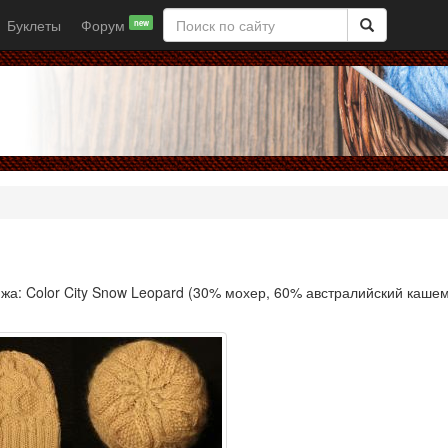
Буклеты
Форум
new
а: Color City Snow Leopard (30% мохер, 60% австралийский каше