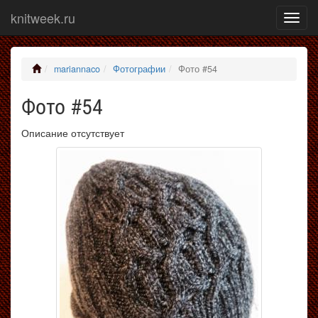
knitweek.ru
Показ
меню
mariannaco
Фотографии
Фото #54
Фото #54
Описание отсутствует