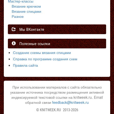
Мастер-классы
Вязание крючком
Вязание спицами
Разное
Мы ВКонтакте
Полезные ссылки
Создание схемы вязания спицами
Справка по программе создания схем
Правила сайта
При использовании материалов с сайта обязательно
указание источника посредством размещения активной
индексируемой текстовой ссылки на knitweek.ru. Email
обратной связи
feedback@knitweek.ru
©
KNITWEEK.RU
2013-2026