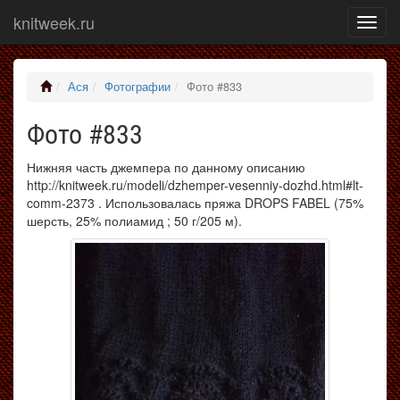
knitweek.ru
Показ
меню
Ася
Фотографии
Фото #833
Фото #833
Нижняя часть джемпера по данному описанию
http://knitweek.ru/modeli/dzhemper-vesenniy-dozhd.html#lt-
comm-2373 . Использовалась пряжа DROPS FABEL (75%
шерсть, 25% полиамид ; 50 г/205 м).