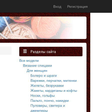
Вход
Регистрация
Разделы сайта
Все модели
Вязание спицами
Для женщин
Болеро и шраги
Варежки, перчатки, митенки
Жилеты, безрукавки
Жакеты, кардиганы и кофты
Носки, гольфы
Пальто, пончо, накидки
Пуловеры, свитера и
джемперы