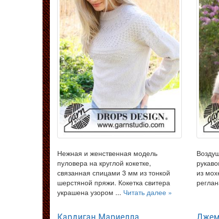
Нежная и женственная модель
Воздуш
пуловера на круглой кокетке,
рукаво
связанная спицами 3 мм из тонкой
из мох
шерстяной пряжи. Кокетка свитера
реглан
украшена узором ...
Читать далее »
Кардиган Мариелла
Джем