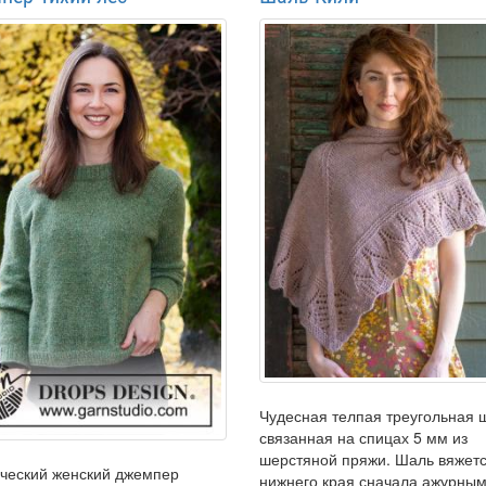
Чудесная телпая треугольная 
связанная на спицах 5 мм из
шерстяной пряжи. Шаль вяжетс
ческий женский джемпер
нижнего края сначала ажурны