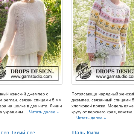
ный женский джемпер с
Потрясающе нарядный женски
м реглан, связан спицами 5 мм
джемпер, связанный спицами 5
ера на шелке в две нити. Линии
хлопковой пряжи. Модель вяже
а украшены ...
Читать далее »
кругу от верхнего края, кокетка
...
Читать далее »
пер Тихий лес
Шаль Кили