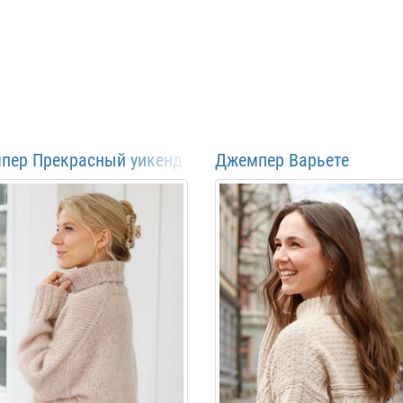
пер Прекрасный уикенд
Джемпер Варьете