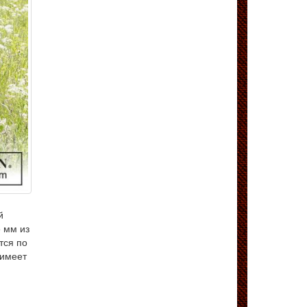
й
 мм из
тся по
 имеет