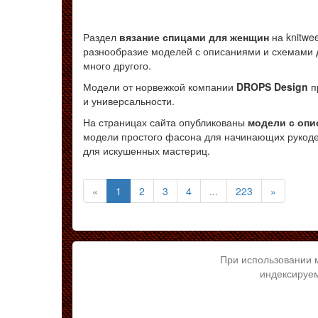
Раздел
вязание спицами для женщин
на knitwe
разнообразие моделей с описаниями и схемами дл
много другого.
Модели от норвежкой компании
DROPS Design
п
и универсальности.
На страницах сайта опубликованы
модели с опи
модели простого фасона для начинающих рукоде
для искушенных мастериц.
(текущая)
«
1
2
3
4
...
223
»
При использовании 
индексируем