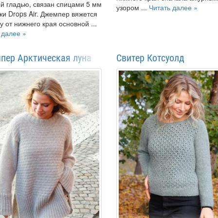
й гладью, связан спицами 5 мм
узором ...
Читать далее »
жи Drops Air. Джемпер вяжется
гу от нижнего края основной ...
 далее »
пер Арктическая луна
Свитер Котсуолд