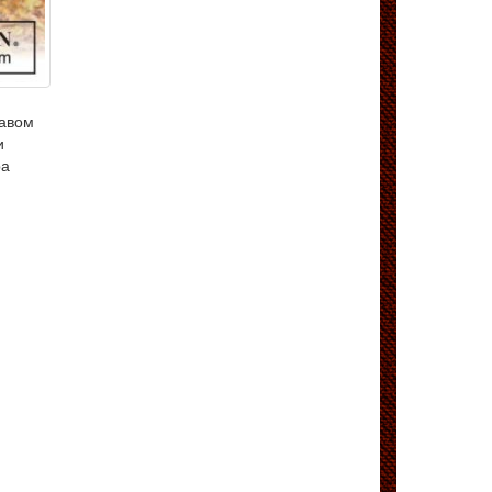
кавом
и
ра