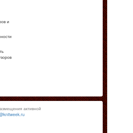
ров и
нности
ть
узоров
размещения активной
@knitweek.ru