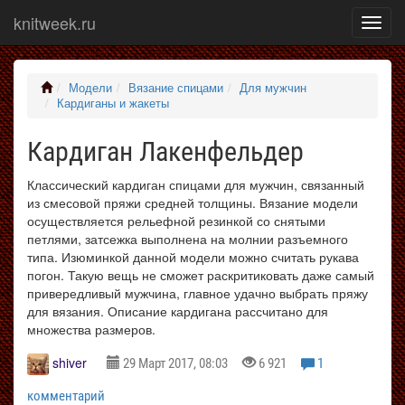
knitweek.ru
Показ
меню
Модели
Вязание спицами
Для мужчин
Кардиганы и жакеты
Кардиган Лакенфельдер
Классический кардиган спицами для мужчин, связанный
из смесовой пряжи средней толщины. Вязание модели
осуществляется рельефной резинкой со снятыми
петлями, затсежка выполнена на молнии разъемного
типа. Изюминкой данной модели можно считать рукава
погон. Такую вещь не сможет раскритиковать даже самый
привередливый мужчина, главное удачно выбрать пряжу
для вязания. Описание кардигана рассчитано для
множества размеров.
shiver
29 Март 2017, 08:03
6 921
1
комментарий