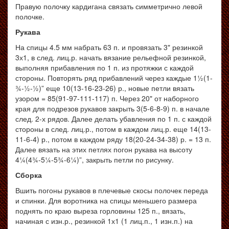
Правую полочку кардигана связать симметрично левой
полочке.
Рукава
На спицы 4.5 мм набрать 63 п. и провязать 3" резинкой
3х1, в след. лиц.р. начать вязание рельефной резинкой,
выполняя прибавления по 1 п. из протяжки с каждой
стороны. Повторять ряд прибавлений через каждые 1½(1-
¾-½-½)” еще 10(13-16-23-26) р., новые петли вязать
узором = 85(91-97-111-117) п. Через 20" от наборного
края для подрезов рукавов закрыть 3(5-6-8-9) п. в начале
след. 2-х рядов. Далее делать убавления по 1 п. с каждой
стороны в след. лиц.р., потом в каждом лиц.р. еще 14(13-
11-6-4) р., потом в каждом ряду 18(20-24-34-38) р. = 13 п.
Далее вязать на этих петлях погон рукава на высоту
4¼(4¾-5¼-5¾-6¼)”, закрыть петли по рисунку.
Сборка
Вшить погоны рукавов в плечевые скосы полочек переда
и спинки. Для воротника на спицы меньшего размера
поднять по краю выреза горловины 125 п., вязать,
начиная с изн.р., резинкой 1х1 (1 лиц.п., 1 изн.п.) на