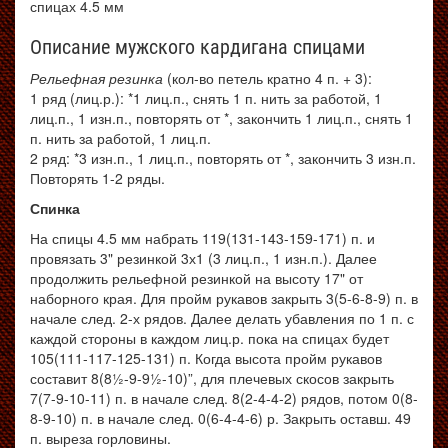
спицах 4.5 мм
Описание мужского кардигана спицами
Рельефная резинка
(кол-во петель кратно 4 п. + 3):
1 ряд (лиц.р.): *1 лиц.п., снять 1 п. нить за работой, 1
лиц.п., 1 изн.п., повторять от *, закончить 1 лиц.п., снять 1
п. нить за работой, 1 лиц.п.
2 ряд: *3 изн.п., 1 лиц.п., повторять от *, закончить 3 изн.п.
Повторять 1-2 ряды.
Спинка
На спицы 4.5 мм набрать 119(131-143-159-171) п. и
провязать 3" резинкой 3х1 (3 лиц.п., 1 изн.п.). Далее
продолжить рельефной резинкой на высоту 17" от
наборного края. Для пройм рукавов закрыть 3(5-6-8-9) п. в
начале след. 2-х рядов. Далее делать убавления по 1 п. с
каждой стороны в каждом лиц.р. пока на спицах будет
105(111-117-125-131) п. Когда высота пройм рукавов
составит 8(8½-9-9½-10)”, для плечевых скосов закрыть
7(7-9-10-11) п. в начале след. 8(2-4-4-2) рядов, потом 0(8-
8-9-10) п. в начале след. 0(6-4-4-6) р. Закрыть оставш. 49
п. выреза горловины.