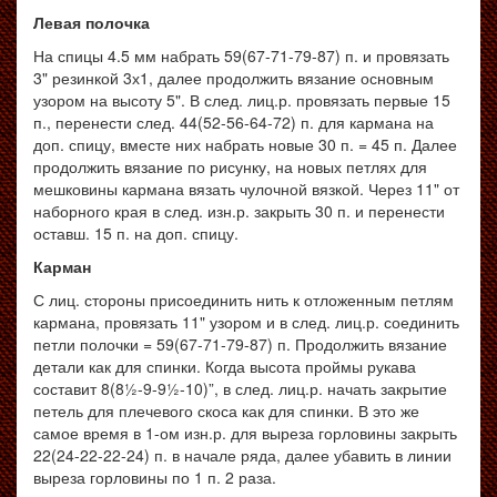
Левая полочка
На спицы 4.5 мм набрать 59(67-71-79-87) п. и провязать
3" резинкой 3х1, далее продолжить вязание основным
узором на высоту 5". В след. лиц.р. провязать первые 15
п., перенести след. 44(52-56-64-72) п. для кармана на
доп. спицу, вместе них набрать новые 30 п. = 45 п. Далее
продолжить вязание по рисунку, на новых петлях для
мешковины кармана вязать чулочной вязкой. Через 11" от
наборного края в след. изн.р. закрыть 30 п. и перенести
оставш. 15 п. на доп. спицу.
Карман
С лиц. стороны присоединить нить к отложенным петлям
кармана, провязать 11" узором и в след. лиц.р. соединить
петли полочки = 59(67-71-79-87) п. Продолжить вязание
детали как для спинки. Когда высота проймы рукава
составит 8(8½-9-9½-10)”, в след. лиц.р. начать закрытие
петель для плечевого скоса как для спинки. В это же
самое время в 1-ом изн.р. для выреза горловины закрыть
22(24-22-22-24) п. в начале ряда, далее убавить в линии
выреза горловины по 1 п. 2 раза.