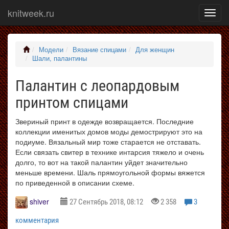
knitweek.ru
Показ
меню
Модели
Вязание спицами
Для женщин
Шали, палантины
Палантин с леопардовым
принтом спицами
Звериный принт в одежде возвращается. Последние
коллекции именитых домов моды демострируют это на
подиуме. Вязальный мир тоже старается не отставать.
Если связать свитер в технике интарсия тяжело и очень
долго, то вот на такой палантин уйдет значительно
меньше времени. Шаль прямоугольной формы вяжется
по приведенной в описании схеме.
shiver
27 Сентябрь 2018, 08:12
2 358
3
комментария