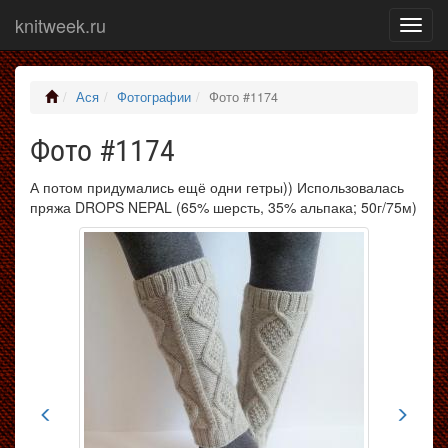
knitweek.ru
Показ
меню
Ася
Фотографии
Фото #1174
Фото #1174
А потом придумались ещё одни гетры)) Использовалась
пряжа DROPS NEPAL (65% шерсть, 35% альпака; 50г/75м)