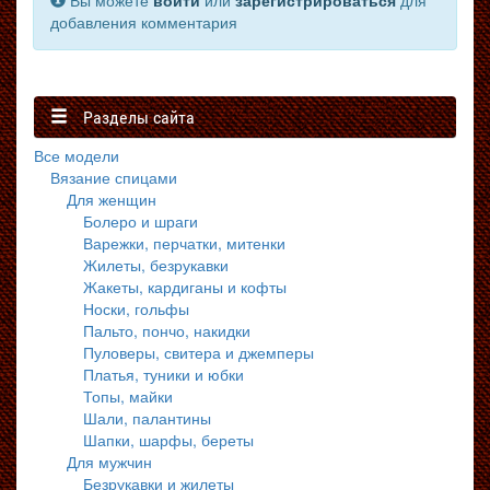
Вы можете
войти
или
зарегистрироваться
для
добавления комментария
Разделы сайта
Все модели
Вязание спицами
Для женщин
Болеро и шраги
Варежки, перчатки, митенки
Жилеты, безрукавки
Жакеты, кардиганы и кофты
Носки, гольфы
Пальто, пончо, накидки
Пуловеры, свитера и джемперы
Платья, туники и юбки
Топы, майки
Шали, палантины
Шапки, шарфы, береты
Для мужчин
Безрукавки и жилеты