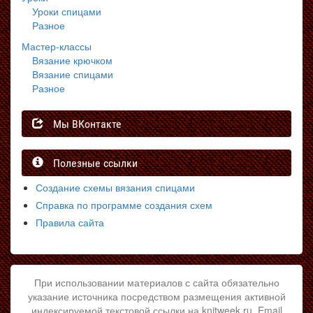
Уроки спицами
Разное
Мастер-классы
Вязание крючком
Вязание спицами
Разное
Мы ВКонтакте
Полезные ссылки
Создание схемы вязания спицами
Справка по программе создания схем
Правила сайта
При использовании материалов с сайта обязательно
указание источника посредством размещения активной
индексируемой текстовой ссылки на knitweek.ru. Email