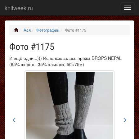
knitweek.ru
Показ
меню
Ася
Фотографии
Фото #1175
Фото #1175
И ещё одни...))) Использовалась пряжа DROPS NEPAL
(65% шерсть, 35% альпака; 50г/75м)