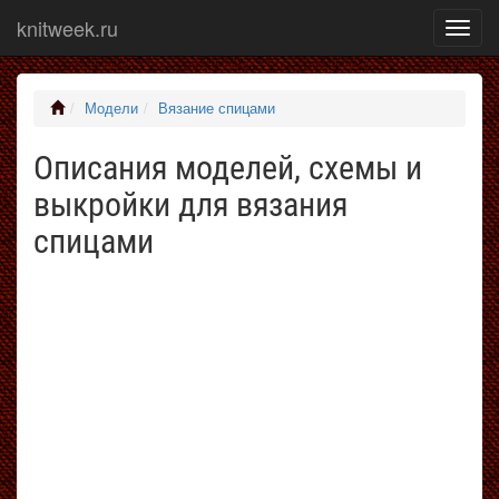
knitweek.ru
Показ
меню
Модели
Вязание спицами
Описания моделей, схемы и
выкройки для вязания
спицами