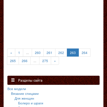
(текущая)
«
1
...
260
261
262
263
264
265
266
...
275
»
Разделы сайта
Все модели
Вязание спицами
Для женщин
Болеро и шраги