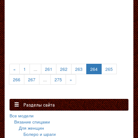
(текущая)
«
1
...
261
262
263
264
265
266
267
...
275
»
Разделы сайта
Все модели
Вязание спицами
Для женщин
Болеро и шраги